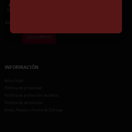
¿Te unes a Nuestra Comunidad?
SUSCRÍBETE y estarás informado de
Nuestras Ofertas y Novedades.
Además,
¡tendrás un 5% de descuento!
¡Suscríbete!
INFORMACIÓN
Aviso legal
Política de privacidad
Política de protección de datos
Política de devolución
Envío, Plazos y Forma de Entrega