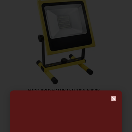
FOCO PROYECTOR LED 30W 6000K –
RECARGABLE | HEPOLUZ
52.95
€