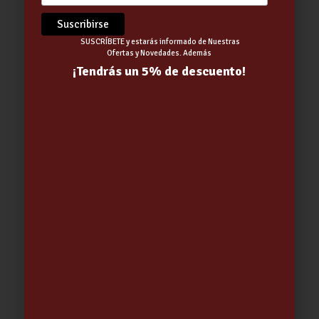
SUSCRÍBETE y estarás informado de Nuestras
Ofertas y Novedades. Además
¡Tendrás un 5% de descuento!
FOCO FLODLIGHT LED NEGRO 200W
16000 LUM
114.32
€