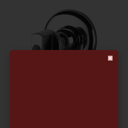
LLAVE ESCUADRA PREMIUM 1/2-
3/8-ARCOBAÑ- (2 und por caja- se
puede dividir) (01-01-2026)
9.92
€