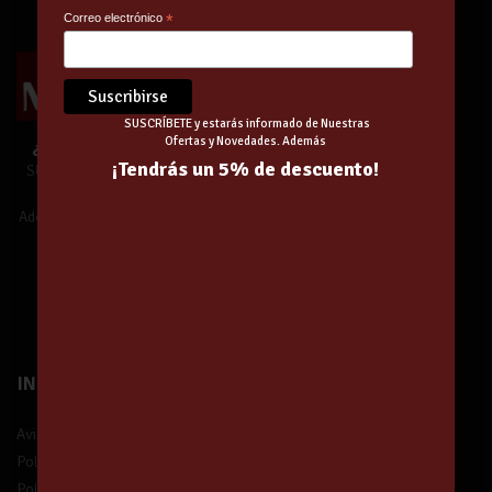
Correo electrónico
*
SUSCRÍBETE y estarás informado de Nuestras
Ofertas y Novedades. Además
¿Te unes a Nuestra Comunidad?
¡Tendrás un 5% de descuento!
SUSCRÍBETE y estarás informado de
Nuestras Ofertas y Novedades.
Además,
¡tendrás un 5% de descuento!
¡Suscríbete!
INFORMACIÓN
Aviso legal
Política de privacidad
Política de protección de datos