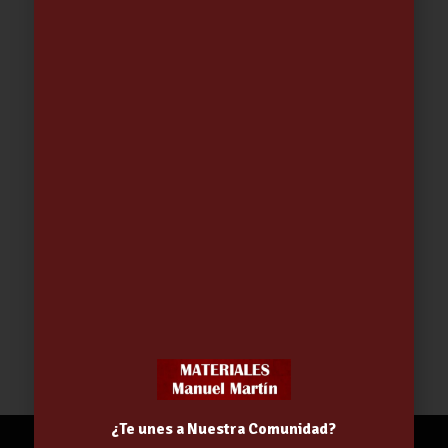
LLAVE ESCUADRA 1/2-3/8 |
ARCOBAÑ
4.11
€
¿Te unes a Nuestra Comunidad?