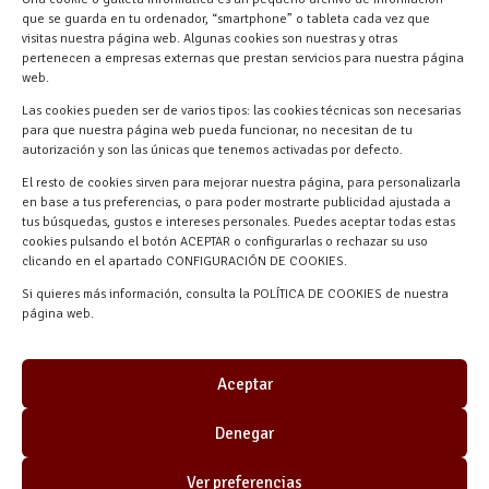
618 59 79 72 (Solo WhatsApp)
que se guarda en tu ordenador, “smartphone” o tableta cada vez que
Materiales Manuel Martín Ctra.
visitas nuestra página web. Algunas cookies son nuestras y otras
Turégano-Navas de Oro, 47, 40280
pertenecen a empresas externas que prestan servicios para nuestra página
Navalmanzano, Segovia, ESPAÑA
web.
Las cookies pueden ser de varios tipos: las cookies técnicas son necesarias
para que nuestra página web pueda funcionar, no necesitan de tu
autorización y son las únicas que tenemos activadas por defecto.
El resto de cookies sirven para mejorar nuestra página, para personalizarla
en base a tus preferencias, o para poder mostrarte publicidad ajustada a
tus búsquedas, gustos e intereses personales. Puedes aceptar todas estas
cookies pulsando el botón ACEPTAR o configurarlas o rechazar su uso
clicando en el apartado CONFIGURACIÓN DE COOKIES.
Si quieres más información, consulta la POLÍTICA DE COOKIES de nuestra
Materiales Manuel Martín © 2026 |
página web.
Desarrollado por
Quick Click Spain S.L.
Aceptar
Denegar
Ver preferencias