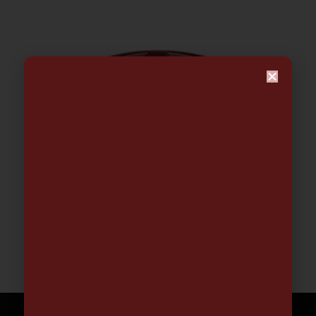
CACEROLA LINEA TEJA | LA
ESTRELLA
21.19
€
-
82.70
€