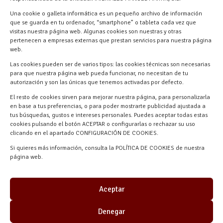
618 59 79 72 (Solo WhatsApp)
Una cookie o galleta informática es un pequeño archivo de información
Materiales Manuel Martín Ctra.
que se guarda en tu ordenador, “smartphone” o tableta cada vez que
visitas nuestra página web. Algunas cookies son nuestras y otras
Turégano-Navas de Oro, 47, 40280
pertenecen a empresas externas que prestan servicios para nuestra página
Navalmanzano, Segovia, ESPAÑA
web.
Las cookies pueden ser de varios tipos: las cookies técnicas son necesarias
para que nuestra página web pueda funcionar, no necesitan de tu
autorización y son las únicas que tenemos activadas por defecto.
El resto de cookies sirven para mejorar nuestra página, para personalizarla
en base a tus preferencias, o para poder mostrarte publicidad ajustada a
tus búsquedas, gustos e intereses personales. Puedes aceptar todas estas
cookies pulsando el botón ACEPTAR o configurarlas o rechazar su uso
clicando en el apartado CONFIGURACIÓN DE COOKIES.
Materiales Manuel Martín © 2026 |
Si quieres más información, consulta la POLÍTICA DE COOKIES de nuestra
Desarrollado por
Quick Click Spain S.L.
página web.
Aceptar
Denegar