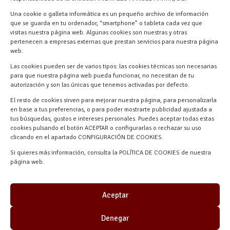
618 59 79 72 (Solo WhatsApp)
Una cookie o galleta informática es un pequeño archivo de información
Materiales Manuel Martín Ctra.
que se guarda en tu ordenador, “smartphone” o tableta cada vez que
visitas nuestra página web. Algunas cookies son nuestras y otras
Turégano-Navas de Oro, 47, 40280
pertenecen a empresas externas que prestan servicios para nuestra página
Navalmanzano, Segovia, ESPAÑA
web.
Las cookies pueden ser de varios tipos: las cookies técnicas son necesarias
para que nuestra página web pueda funcionar, no necesitan de tu
autorización y son las únicas que tenemos activadas por defecto.
El resto de cookies sirven para mejorar nuestra página, para personalizarla
en base a tus preferencias, o para poder mostrarte publicidad ajustada a
tus búsquedas, gustos e intereses personales. Puedes aceptar todas estas
cookies pulsando el botón ACEPTAR o configurarlas o rechazar su uso
clicando en el apartado CONFIGURACIÓN DE COOKIES.
Materiales Manuel Martín © 2026 |
Si quieres más información, consulta la POLÍTICA DE COOKIES de nuestra
Desarrollado por
Quick Click Spain S.L.
página web.
Aceptar
Denegar