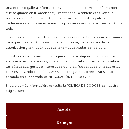
618 59 79 72 (Solo WhatsApp)
Una cookie o galleta informática es un pequeño archivo de información
Materiales Manuel Martín Ctra.
que se guarda en tu ordenador, “smartphone” o tableta cada vez que
visitas nuestra página web. Algunas cookies son nuestras y otras
Turégano-Navas de Oro, 47, 40280
pertenecen a empresas externas que prestan servicios para nuestra página
Navalmanzano, Segovia, ESPAÑA
web.
Las cookies pueden ser de varios tipos: las cookies técnicas son necesarias
para que nuestra página web pueda funcionar, no necesitan de tu
autorización y son las únicas que tenemos activadas por defecto.
El resto de cookies sirven para mejorar nuestra página, para personalizarla
en base a tus preferencias, o para poder mostrarte publicidad ajustada a
tus búsquedas, gustos e intereses personales. Puedes aceptar todas estas
cookies pulsando el botón ACEPTAR o configurarlas o rechazar su uso
clicando en el apartado CONFIGURACIÓN DE COOKIES.
Materiales Manuel Martín © 2026 |
Si quieres más información, consulta la POLÍTICA DE COOKIES de nuestra
Desarrollado por
Quick Click Spain S.L.
página web.
Aceptar
Denegar