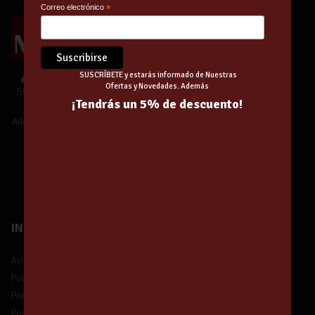
Correo electrónico
*
SUSCRÍBETE y estarás informado de Nuestras
¿Te unes a Nuestra Comunidad?
Ofertas y Novedades. Además
SUSCRÍBETE y estarás informado de
¡Tendrás un 5% de descuento!
Nuestras Ofertas y Novedades.
Además,
¡tendrás un 5% de descuento!
¡Suscríbete!
INFORMACIÓN
Aviso legal
Política de privacidad
Política de protección de datos
Política de devolución