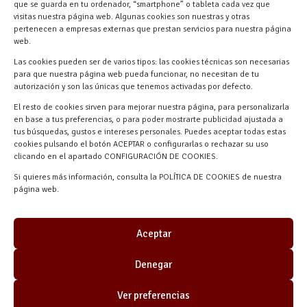
Materiales Manuel Martín Ctra.
que se guarda en tu ordenador, “smartphone” o tableta cada vez que
Turégano-Navas de Oro, 47, 40280
visitas nuestra página web. Algunas cookies son nuestras y otras
pertenecen a empresas externas que prestan servicios para nuestra página
Navalmanzano, Segovia, ESPAÑA
web.
Las cookies pueden ser de varios tipos: las cookies técnicas son necesarias
para que nuestra página web pueda funcionar, no necesitan de tu
autorización y son las únicas que tenemos activadas por defecto.
El resto de cookies sirven para mejorar nuestra página, para personalizarla
en base a tus preferencias, o para poder mostrarte publicidad ajustada a
tus búsquedas, gustos e intereses personales. Puedes aceptar todas estas
cookies pulsando el botón ACEPTAR o configurarlas o rechazar su uso
clicando en el apartado CONFIGURACIÓN DE COOKIES.
Materiales Manuel Martín © 2026 |
Si quieres más información, consulta la POLÍTICA DE COOKIES de nuestra
Desarrollado por
Quick Click Spain S.L.
página web.
Aceptar
Denegar
Ver preferencias