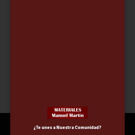
CUCHILLO COCINERO ARCOS 17 CM
(284704)
18.90
€
¿Te unes a Nuestra Comunidad?