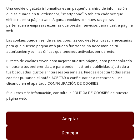
618 59 79 72 (Solo WhatsApp)
Una cookie o galleta informática es un pequeño archivo de información
Materiales Manuel Martín Ctra.
que se guarda en tu ordenador, “smartphone” o tableta cada vez que
visitas nuestra página web. Algunas cookies son nuestras y otras
Turégano-Navas de Oro, 47, 40280
pertenecen a empresas externas que prestan servicios para nuestra página
Navalmanzano, Segovia, ESPAÑA
web.
Las cookies pueden ser de varios tipos: las cookies técnicas son necesarias
para que nuestra página web pueda funcionar, no necesitan de tu
autorización y son las únicas que tenemos activadas por defecto.
El resto de cookies sirven para mejorar nuestra página, para personalizarla
en base a tus preferencias, o para poder mostrarte publicidad ajustada a
tus búsquedas, gustos e intereses personales. Puedes aceptar todas estas
cookies pulsando el botón ACEPTAR o configurarlas o rechazar su uso
clicando en el apartado CONFIGURACIÓN DE COOKIES.
Materiales Manuel Martín © 2026 |
Si quieres más información, consulta la POLÍTICA DE COOKIES de nuestra
Desarrollado por
Quick Click Spain S.L.
página web.
Aceptar
Denegar