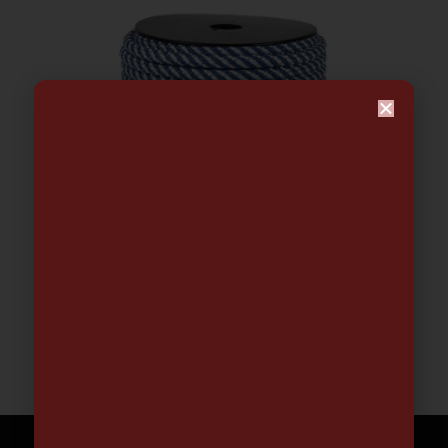
Bobina Cuerda Polipropileno
Helicoidal 6mm. Trenzada
0.44
€
-
59.41
€