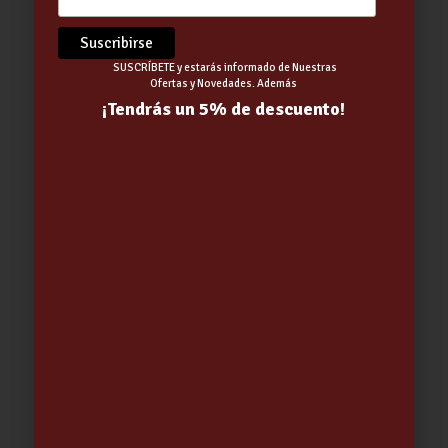
SUSCRÍBETE y estarás informado de Nuestras
Ofertas y Novedades. Además
¡Tendrás un 5% de descuento!
Bobina Trencilla Polipropileno
1,5mm 100.mtrs de 1 Cabo.
3.40
€
-
5.75
€