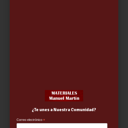
Madeja Cordón Polipropileno 5mm
-25mtr.
3.63
€
-
4.42
€
¿Te unes a Nuestra Comunidad?
Correo electrónico
*