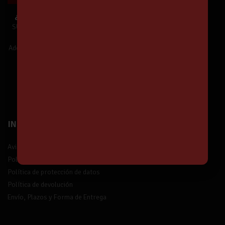
¿Te unes a Nuestra Comunidad?
SUSCRÍBETE y estarás informado de
Nuestras Ofertas y Novedades.
Además,
¡tendrás un 5% de descuento!
¡Suscríbete!
INFORMACIÓN
Aviso legal
Política de privacidad
Política de protección de datos
Política de devolución
Envío, Plazos y Forma de Entrega