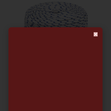
Bobina Cuerda Trenzada Marítima
Blanco y Azul Polipropileno
0.73
€
-
161.55
€