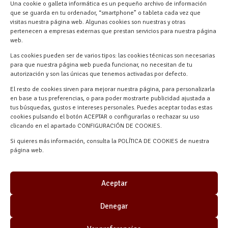
618 59 79 72 (Solo WhatsApp)
Una cookie o galleta informática es un pequeño archivo de información
Materiales Manuel Martín Ctra.
que se guarda en tu ordenador, “smartphone” o tableta cada vez que
visitas nuestra página web. Algunas cookies son nuestras y otras
Turégano-Navas de Oro, 47, 40280
pertenecen a empresas externas que prestan servicios para nuestra página
Navalmanzano, Segovia, ESPAÑA
web.
Las cookies pueden ser de varios tipos: las cookies técnicas son necesarias
para que nuestra página web pueda funcionar, no necesitan de tu
autorización y son las únicas que tenemos activadas por defecto.
El resto de cookies sirven para mejorar nuestra página, para personalizarla
en base a tus preferencias, o para poder mostrarte publicidad ajustada a
tus búsquedas, gustos e intereses personales. Puedes aceptar todas estas
cookies pulsando el botón ACEPTAR o configurarlas o rechazar su uso
clicando en el apartado CONFIGURACIÓN DE COOKIES.
Materiales Manuel Martín © 2026 |
Si quieres más información, consulta la POLÍTICA DE COOKIES de nuestra
Desarrollado por
Quick Click Spain S.L.
página web.
Aceptar
Denegar