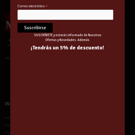
Correo electrónico
*
SUSCRÍBETE y estarás informado de Nuestras
¿Te unes a Nuestra Comunidad?
Ofertas y Novedades. Además
SUSCRÍBETE y estarás informado de
¡Tendrás un 5% de descuento!
Nuestras Ofertas y Novedades.
Además,
¡tendrás un 5% de descuento!
¡Suscríbete!
INFORMACIÓN
Aviso legal
Política de privacidad
Política de protección de datos