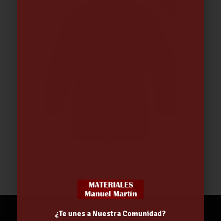
Parka Helsinki2 Azul marino-Azul
rey
51.30
€
¿Te unes a Nuestra Comunidad?