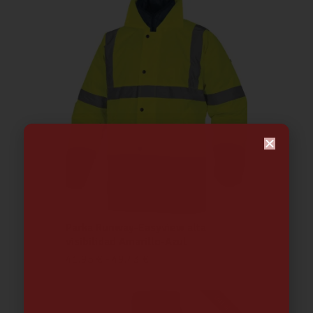
Parka Runway-Easyview alta
visibilidad Amarillo-Azul
41.95
€
-
49.43
€
Out of stock