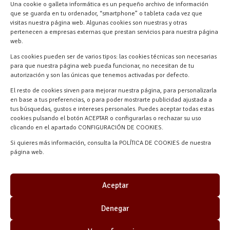
618 59 79 72 (Solo WhatsApp)
Una cookie o galleta informática es un pequeño archivo de información
Materiales Manuel Martín Ctra.
que se guarda en tu ordenador, “smartphone” o tableta cada vez que
Turégano-Navas de Oro, 47, 40280
visitas nuestra página web. Algunas cookies son nuestras y otras
pertenecen a empresas externas que prestan servicios para nuestra página
Navalmanzano, Segovia, ESPAÑA
web.
Las cookies pueden ser de varios tipos: las cookies técnicas son necesarias
para que nuestra página web pueda funcionar, no necesitan de tu
autorización y son las únicas que tenemos activadas por defecto.
El resto de cookies sirven para mejorar nuestra página, para personalizarla
en base a tus preferencias, o para poder mostrarte publicidad ajustada a
tus búsquedas, gustos e intereses personales. Puedes aceptar todas estas
cookies pulsando el botón ACEPTAR o configurarlas o rechazar su uso
clicando en el apartado CONFIGURACIÓN DE COOKIES.
Materiales Manuel Martín © 2026 |
Si quieres más información, consulta la POLÍTICA DE COOKIES de nuestra
Desarrollado por
Quick Click Spain S.L.
página web.
Aceptar
Denegar