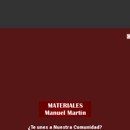
RASCADOR ACERO INOX
150×300 mm C/MANGO JAR
(031RE30)………….
56.51
€
¿Te unes a Nuestra Comunidad?