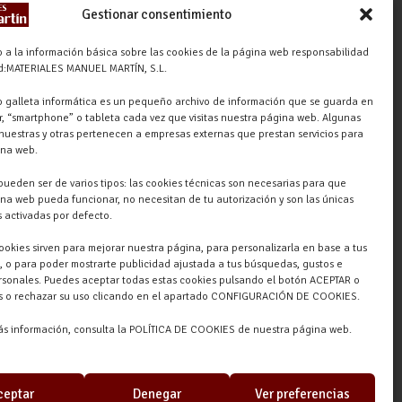
Gestionar consentimiento
Materiales Manuel Martín Ctra.
Turégano-Navas de Oro, 47,
 a la información básica sobre las cookies de la página web responsabilidad
ad:MATERIALES MANUEL MARTÍN, S.L.
40280 Navalmanzano, Segovia,
ESPAÑA
 galleta informática es un pequeño archivo de información que se guarda en
, “smartphone” o tableta cada vez que visitas nuestra página web. Algunas
nuestras y otras pertenecen a empresas externas que prestan servicios para
ina web.
pueden ser de varios tipos: las cookies técnicas son necesarias para que
na web pueda funcionar, no necesitan de tu autorización y son las únicas
 activadas por defecto.
cookies sirven para mejorar nuestra página, para personalizarla en base a tus
, o para poder mostrarte publicidad ajustada a tus búsquedas, gustos e
rsonales. Puedes aceptar todas estas cookies pulsando el botón ACEPTAR o
as o rechazar su uso clicando en el apartado CONFIGURACIÓN DE COOKIES.
ás información, consulta la POLÍTICA DE COOKIES de nuestra página web.
ceptar
Denegar
Ver preferencias