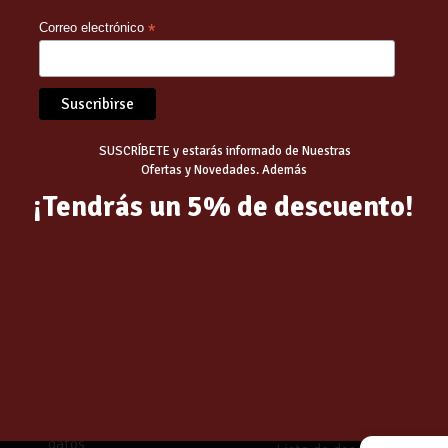
Correo electrónico
*
SUSCRÍBETE y estarás informado de Nuestras
Ofertas y Novedades. Además
¡Tendrás un 5% de descuento!
INFORMACIÓN
SECCIONES
Aviso legal
Tienda
Política de privacidad
Quiénes somos
Política de protección de
Catálogos
datos