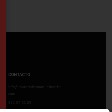
CONTACTO
info@materialesmanuelmartin.
com
921 57 52 29
618 59 79 72 (Solo WhatsApp)