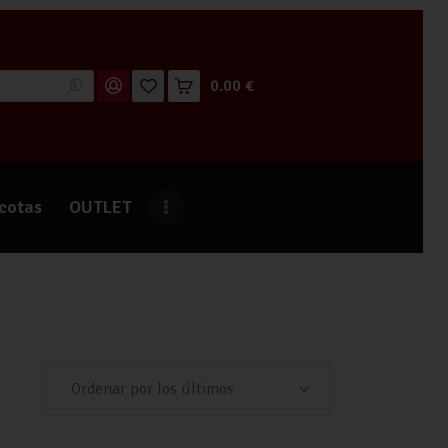
0.00 €
cotas
OUTLET