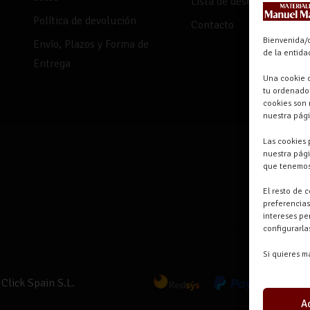
Lista de deseos
Política de devolución
Contacto
Bienvenida/o
Envío, Plazos y Forma de
de la entid
Entrega
Una cookie o
tu ordenador
cookies son 
nuestra pág
Las cookies 
nuestra pági
que tenemos
El resto de 
preferencias
intereses pe
configurarl
Si quieres m
Click Spain S.L.
A