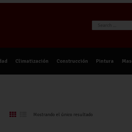
TIENDA
CATÁLOGOS
QUIÉNES SOMOS
CONTACTO
idad
Climatización
Construcción
Pintura
Mas
Mostrando el único resultado