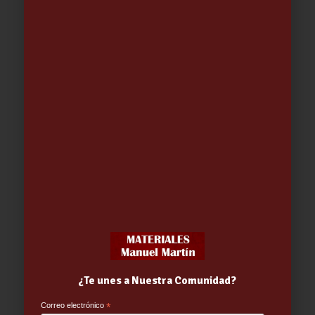
Parka Runway-Easyview alta
visibilidad Amarillo-Azul
41.95
€
-
49.43
€
¿Te unes a Nuestra Comunidad?
Correo electrónico
*