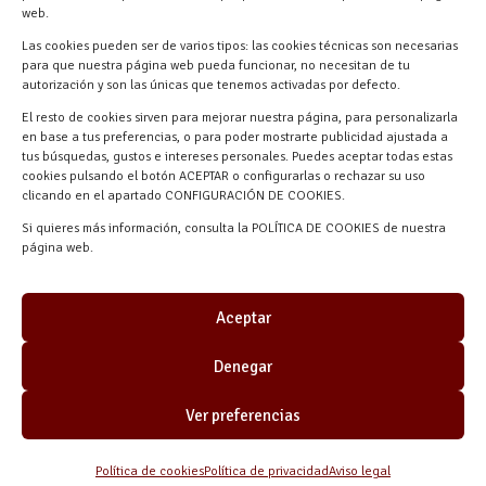
Navalmanzano, Segovia, ESPAÑA
web.
Las cookies pueden ser de varios tipos: las cookies técnicas son necesarias
para que nuestra página web pueda funcionar, no necesitan de tu
autorización y son las únicas que tenemos activadas por defecto.
El resto de cookies sirven para mejorar nuestra página, para personalizarla
en base a tus preferencias, o para poder mostrarte publicidad ajustada a
tus búsquedas, gustos e intereses personales. Puedes aceptar todas estas
cookies pulsando el botón ACEPTAR o configurarlas o rechazar su uso
clicando en el apartado CONFIGURACIÓN DE COOKIES.
Si quieres más información, consulta la POLÍTICA DE COOKIES de nuestra
Materiales Manuel Martín © 2026 |
página web.
Desarrollado por
Quick Click Spain S.L.
Aceptar
Denegar
Ver preferencias
Política de cookies
Política de privacidad
Aviso legal