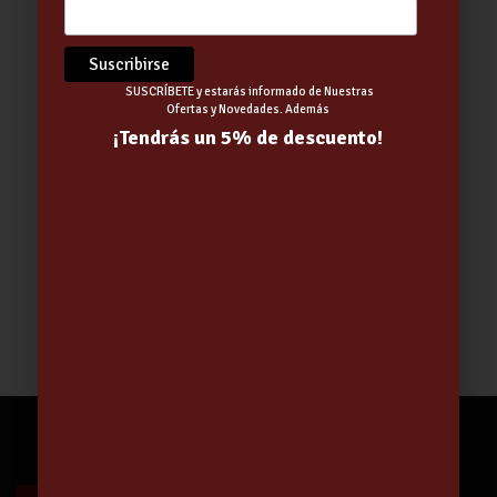
SUSCRÍBETE y estarás informado de Nuestras
Ofertas y Novedades. Además
¡Tendrás un 5% de descuento!
Chaleco Fidji alta visibilidad
reversible Amarillo-Azul
38.75
€