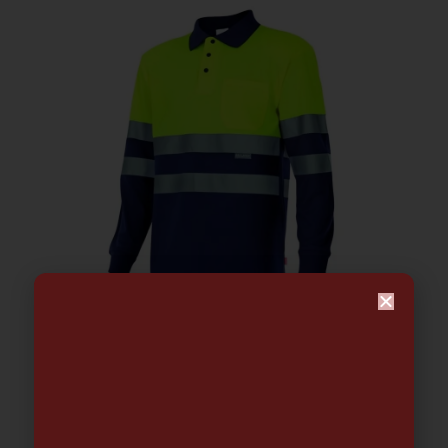
Polo M.Larga Bicolor Azul marino-
Amarillo flúor
15.29
€