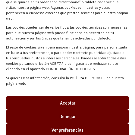
Materiales Manuel Martín Ctra.
que se guarda en tu ordenador, “smartphone” o tableta cada vez que
Turégano-Navas de Oro, 47, 40280
visitas nuestra página web. Algunas cookies son nuestras y otras
pertenecen a empresas externas que prestan servicios para nuestra página
Navalmanzano, Segovia, ESPAÑA
web.
Las cookies pueden ser de varios tipos: las cookies técnicas son necesarias
para que nuestra página web pueda funcionar, no necesitan de tu
autorización y son las únicas que tenemos activadas por defecto.
El resto de cookies sirven para mejorar nuestra página, para personalizarla
en base a tus preferencias, o para poder mostrarte publicidad ajustada a
tus búsquedas, gustos e intereses personales. Puedes aceptar todas estas
cookies pulsando el botón ACEPTAR o configurarlas o rechazar su uso
clicando en el apartado CONFIGURACIÓN DE COOKIES.
Materiales Manuel Martín © 2026 |
Si quieres más información, consulta la POLÍTICA DE COOKIES de nuestra
Desarrollado por
Quick Click Spain S.L.
página web.
Aceptar
Denegar
Ver preferencias