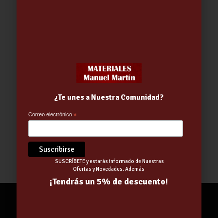
¿Te unes a Nuestra Comunidad?
Correo electrónico
*
Parka Runway-Easyview alta
visibilidad Amarillo-Azul
41.95
€
-
49.43
€
SUSCRÍBETE y estarás informado de Nuestras
Ofertas y Novedades. Además
¡Tendrás un 5% de descuento!