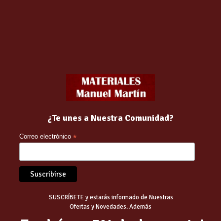
¿Te unes a Nuestra Comunidad?
Correo electrónico
*
ESPONJA RUBINET
CUBETA PLASTICO
MIXTA……………
650x470x580 (ESP
Fort Fenix SZ-00829
4.26
€
SUSCRÍBETE y estarás informado de Nuestras
2026)
Ofertas y Novedades. Además
13.20
€