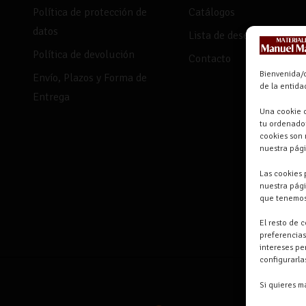
Política de protección de
Catálogos
datos
Lista de deseos
Política de devolución
Contacto
Bienvenida/o
Envío, Plazos y Forma de
de la entid
Entrega
Una cookie o
tu ordenador
cookies son 
nuestra pág
Las cookies 
nuestra pági
que tenemos
El resto de 
preferencias
intereses pe
configurarl
Si quieres m