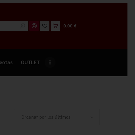
0.00 €
cotas
OUTLET