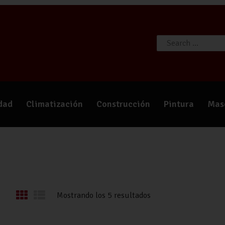
TIENDA
CATÁLOGOS
QUIÉNES SOMOS
CONTACTO
idad
Climatización
Construcción
Pintura
Mas
Mostrando los 5 resultados