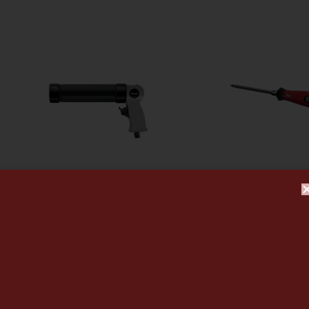
PISTOLA CARTUCHOS
DESTORNILLADOR
TUBULAR 225 MM / 1.5
REVERSIBLE PZ PH 
HP……WERKU (aire
FUMASI (OFERTA) Fo
comprimido)
(01-01-2026)
24.20
€
8.49
€