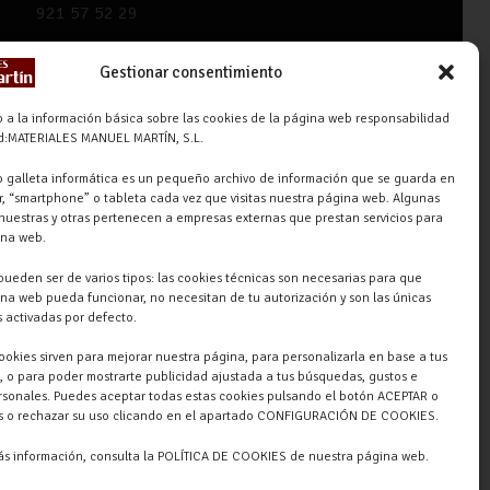
921 57 52 29
618 59 79 72 (Solo WhatsApp)
Gestionar consentimiento
Materiales Manuel Martín Ctra.
Turégano-Navas de Oro, 47,
 a la información básica sobre las cookies de la página web responsabilidad
ad:MATERIALES MANUEL MARTÍN, S.L.
40280 Navalmanzano, Segovia,
ESPAÑA
 galleta informática es un pequeño archivo de información que se guarda en
, “smartphone” o tableta cada vez que visitas nuestra página web. Algunas
nuestras y otras pertenecen a empresas externas que prestan servicios para
ina web.
pueden ser de varios tipos: las cookies técnicas son necesarias para que
na web pueda funcionar, no necesitan de tu autorización y son las únicas
 activadas por defecto.
cookies sirven para mejorar nuestra página, para personalizarla en base a tus
, o para poder mostrarte publicidad ajustada a tus búsquedas, gustos e
rsonales. Puedes aceptar todas estas cookies pulsando el botón ACEPTAR o
as o rechazar su uso clicando en el apartado CONFIGURACIÓN DE COOKIES.
ás información, consulta la POLÍTICA DE COOKIES de nuestra página web.