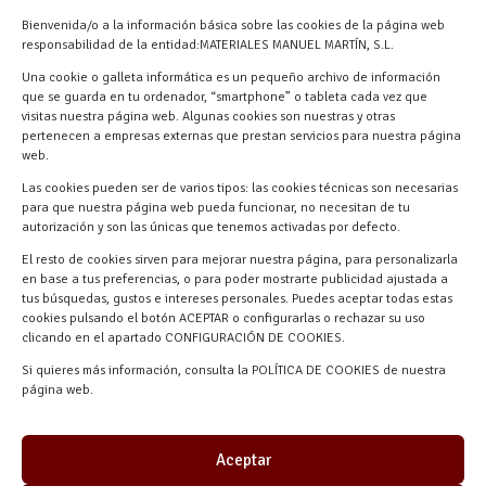
info@materialesmanuelmartin.com
Bienvenida/o a la información básica sobre las cookies de la página web
921 57 52 29
responsabilidad de la entidad:MATERIALES MANUEL MARTÍN, S.L.
618 59 79 72 (Solo WhatsApp)
Una cookie o galleta informática es un pequeño archivo de información
Materiales Manuel Martín Ctra.
que se guarda en tu ordenador, “smartphone” o tableta cada vez que
Turégano-Navas de Oro, 47, 40280
visitas nuestra página web. Algunas cookies son nuestras y otras
pertenecen a empresas externas que prestan servicios para nuestra página
Navalmanzano, Segovia, ESPAÑA
web.
Las cookies pueden ser de varios tipos: las cookies técnicas son necesarias
para que nuestra página web pueda funcionar, no necesitan de tu
autorización y son las únicas que tenemos activadas por defecto.
El resto de cookies sirven para mejorar nuestra página, para personalizarla
en base a tus preferencias, o para poder mostrarte publicidad ajustada a
tus búsquedas, gustos e intereses personales. Puedes aceptar todas estas
cookies pulsando el botón ACEPTAR o configurarlas o rechazar su uso
clicando en el apartado CONFIGURACIÓN DE COOKIES.
Materiales Manuel Martín © 2026 |
Si quieres más información, consulta la POLÍTICA DE COOKIES de nuestra
Desarrollado por
Quick Click Spain S.L.
página web.
Aceptar