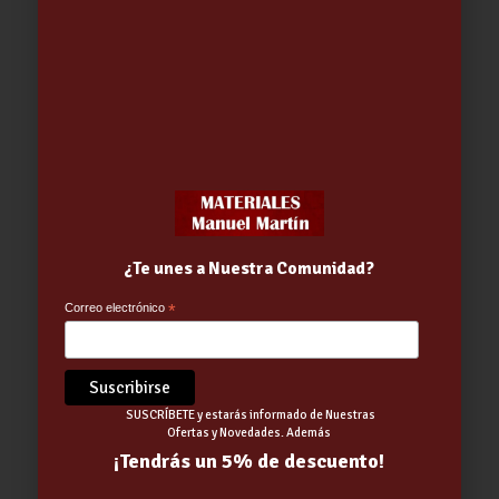
¿Te unes a Nuestra Comunidad?
MUEBLE HONE 2C 50
Correo electrónico
*
(MUEBLE+LAVABO+ESPEJO)
280.00
€
-
295.40
€
SUSCRÍBETE y estarás informado de Nuestras
Ofertas y Novedades. Además
¡Tendrás un 5% de descuento!