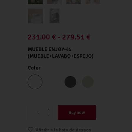
231.00
€
-
279.51
€
MUEBLE ENJOY-45
(MUEBLE+LAVABO+ESPEJO)
Color
MUEBLE ENJOY-45 (Mueble+Lavabo+Espejo)
cantidad
Buy now
Añadir a la lista de deseos