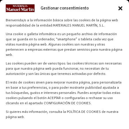
CONTACTO
Gestionar consentimiento
info@materialesmanuelmartin.com
Bienvenida/o a la información básica sobre las cookies de la página web
921 57 52 29
responsabilidad de la entidad:MATERIALES MANUEL MARTÍN, S.L.
618 59 79 72 (Solo WhatsApp)
Una cookie o galleta informática es un pequeño archivo de información
Materiales Manuel Martín Ctra.
que se guarda en tu ordenador, “smartphone” o tableta cada vez que
Turégano-Navas de Oro, 47, 40280
visitas nuestra página web. Algunas cookies son nuestras y otras
pertenecen a empresas externas que prestan servicios para nuestra página
Navalmanzano, Segovia, ESPAÑA
web.
Las cookies pueden ser de varios tipos: las cookies técnicas son necesarias
para que nuestra página web pueda funcionar, no necesitan de tu
autorización y son las únicas que tenemos activadas por defecto.
El resto de cookies sirven para mejorar nuestra página, para personalizarla
en base a tus preferencias, o para poder mostrarte publicidad ajustada a
tus búsquedas, gustos e intereses personales. Puedes aceptar todas estas
cookies pulsando el botón ACEPTAR o configurarlas o rechazar su uso
clicando en el apartado CONFIGURACIÓN DE COOKIES.
Materiales Manuel Martín © 2026 |
Si quieres más información, consulta la POLÍTICA DE COOKIES de nuestra
Desarrollado por
Quick Click Spain S.L.
página web.