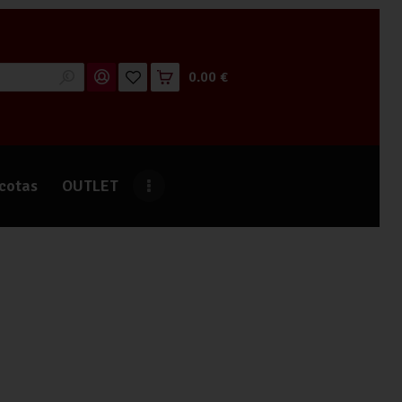
0.00 €
cotas
OUTLET