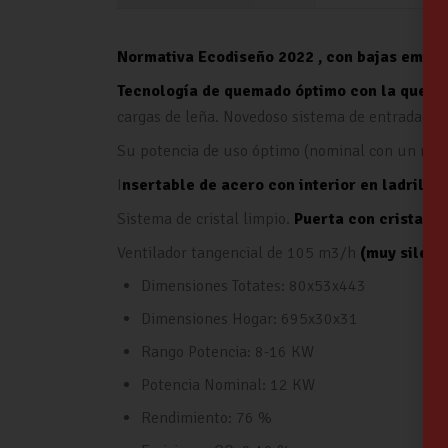
Normativa Ecodiseño 2022 , con bajas emisi
Tecnología de quemado óptimo con la que se 
cargas de leña. Novedoso sistema de entrada de 
Su potencia de uso óptimo (nominal con un ren
I
nsertable de acero con interior en ladrillo 
Sistema de cristal limpio.
Puerta con cristal s
Ventilador tangencial de 105 m3/h
(muy silenc
Dimensiones Totates: 80x53x443
Dimensiones Hogar: 695x30x31
Rango Potencia: 8-16 KW
Potencia Nominal: 12 KW
Rendimiento: 76 %