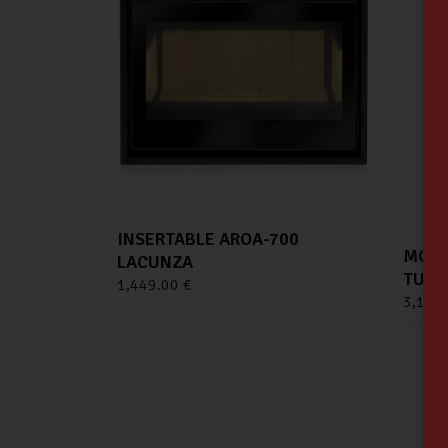
INSERTABLE AROA-700
MONO
LACUNZA
TURB
1,449.00
€
3,104