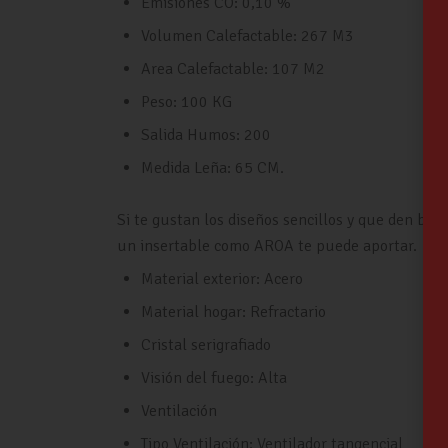
Emisiones CO: 0,10 %
Volumen Calefactable: 267 M3
Area Calefactable: 107 M2
Peso: 100 KG
Salida Humos: 200
Medida Leña: 65 CM.
Si te gustan los diseños sencillos y que den bril
un insertable como AROA te puede aportar.
Material exterior: Acero
Material hogar: Refractario
Cristal serigrafiado
Visión del fuego: Alta
Ventilación
Tipo Ventilación: Ventilador tangencial