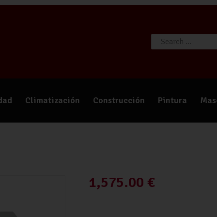
TIENDA
CATÁLOGOS
QUIÉNES SOMOS
CONTACTO
idad
Climatización
Construcción
Pintura
Mas
1,575.00
€