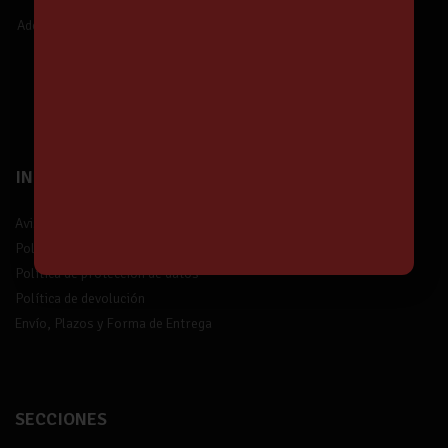
Nuestras Ofertas y Novedades.
Además,
¡tendrás un 5% de descuento!
¡Suscríbete!
INFORMACIÓN
Aviso legal
Política de privacidad
Política de protección de datos
Política de devolución
Envío, Plazos y Forma de Entrega
SECCIONES