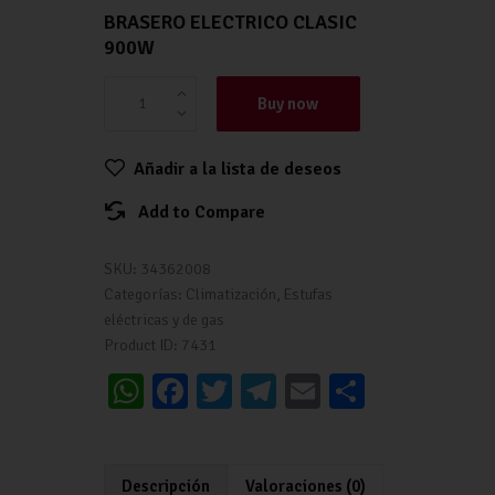
BRASERO ELECTRICO CLASIC
900W
Buy now
Añadir a la lista de deseos
Add to Compare
SKU:
34362008
Categorías:
Climatización
,
Estufas
eléctricas y de gas
Product ID:
7431
W
Fa
T
Te
E
C
h
ce
wi
le
m
o
at
b
tt
gr
ai
m
Descripción
Valoraciones (0)