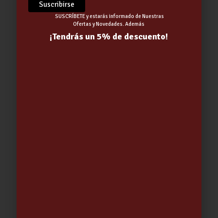
SUSCRÍBETE y estarás informado de Nuestras
Ofertas y Novedades. Además
¡Tendrás un 5% de descuento!
PINTURA ANTICALORICA SPRAY
GRIS PLATA 400 ML.QUILOSA……
(01-01-2026)
4.25
€