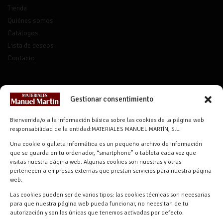
Tienda
Quiénes somos
Catálogos
Lista de deseos
Contacto
CONTACTO
Gestionar consentimiento
info@materialesmanuelmartin.com
Bienvenida/o a la información básica sobre las cookies de la página web
921 57 52 29
responsabilidad de la entidad:MATERIALES MANUEL MARTÍN, S.L.
618 59 79 72 (Solo WhatsApp)
Una cookie o galleta informática es un pequeño archivo de información
Materiales Manuel Martín Ctra.
que se guarda en tu ordenador, “smartphone” o tableta cada vez que
Turégano-Navas de Oro, 47, 40280
visitas nuestra página web. Algunas cookies son nuestras y otras
pertenecen a empresas externas que prestan servicios para nuestra página
Navalmanzano, Segovia, ESPAÑA
web.
Las cookies pueden ser de varios tipos: las cookies técnicas son necesarias
para que nuestra página web pueda funcionar, no necesitan de tu
autorización y son las únicas que tenemos activadas por defecto.