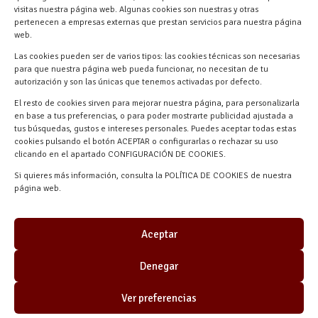
Turégano-Navas de Oro, 47, 40280
visitas nuestra página web. Algunas cookies son nuestras y otras
pertenecen a empresas externas que prestan servicios para nuestra página
Navalmanzano, Segovia, ESPAÑA
web.
Las cookies pueden ser de varios tipos: las cookies técnicas son necesarias
para que nuestra página web pueda funcionar, no necesitan de tu
autorización y son las únicas que tenemos activadas por defecto.
El resto de cookies sirven para mejorar nuestra página, para personalizarla
en base a tus preferencias, o para poder mostrarte publicidad ajustada a
tus búsquedas, gustos e intereses personales. Puedes aceptar todas estas
cookies pulsando el botón ACEPTAR o configurarlas o rechazar su uso
clicando en el apartado CONFIGURACIÓN DE COOKIES.
Materiales Manuel Martín © 2026 |
Si quieres más información, consulta la POLÍTICA DE COOKIES de nuestra
Desarrollado por
Quick Click Spain S.L.
página web.
Aceptar
Denegar
Ver preferencias