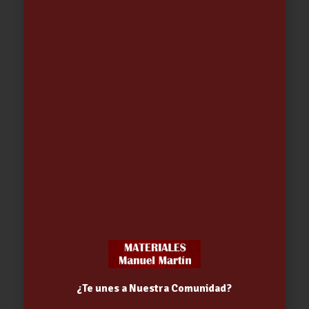
Related products
ESTUFA ATLANTIC-611-RINCON
¿Te unes a Nuestra Comunidad?
LACUNZA
1,553.99
€