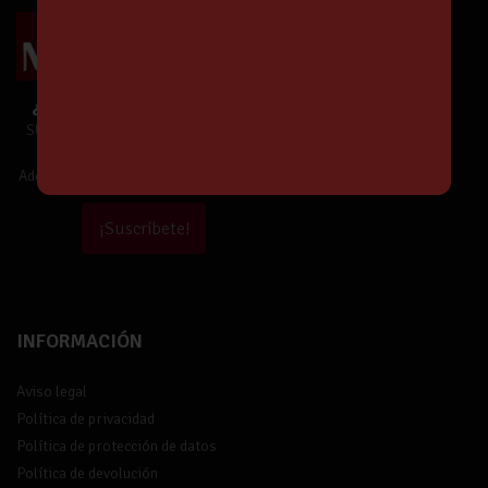
¿Te unes a Nuestra Comunidad?
SUSCRÍBETE y estarás informado de
Nuestras Ofertas y Novedades.
Además,
¡tendrás un 5% de descuento!
¡Suscríbete!
INFORMACIÓN
Aviso legal
Política de privacidad
Política de protección de datos
Política de devolución