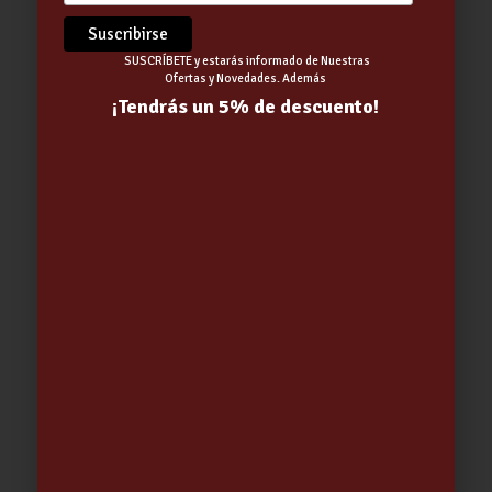
SUSCRÍBETE y estarás informado de Nuestras
Ofertas y Novedades. Además
¡Tendrás un 5% de descuento!
ESCURREAGUAS HARAGAN
PROFESIONAL METALICO SIN
MANGO
6.06
€
-
16.01
€