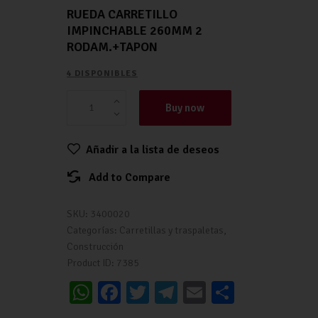
RUEDA CARRETILLO
IMPINCHABLE 260MM 2
RODAM.+TAPON
4 DISPONIBLES
Buy now
Añadir a la lista de deseos
Add to Compare
SKU:
3400020
Categorías:
Carretillas y traspaletas
,
Construcción
Product ID:
7385
W
Fa
T
Te
E
C
h
ce
wi
le
m
o