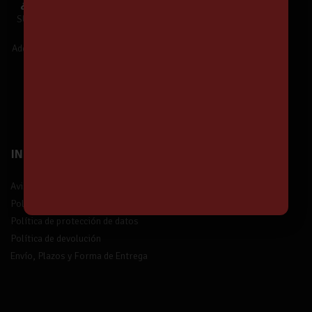
¿Te unes a Nuestra Comunidad?
SUSCRÍBETE y estarás informado de
Nuestras Ofertas y Novedades.
Además,
¡tendrás un 5% de descuento!
¡Suscríbete!
INFORMACIÓN
Aviso legal
Política de privacidad
Política de protección de datos
Política de devolución
Envío, Plazos y Forma de Entrega