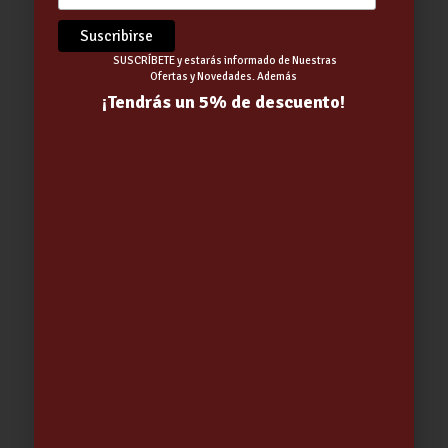
SUSCRÍBETE y estarás informado de Nuestras
Ofertas y Novedades. Además
¡Tendrás un 5% de descuento!
MANGO BARRENDERO MAD. GALL.
S/R
3.33
€
-
5.20
€