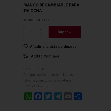
MANGO RECAMBIABLE PARA
TALOCHA
11 DISPONIBLES
Buy now
Añadir a la lista de deseos
Add to Compare
SKU:
5022912
Categorías:
Construcción
,
Llanas,
talochas, espatulas y rascadores
Product ID:
7809
W
Fa
T
Te
E
C
h
ce
wi
le
m
o