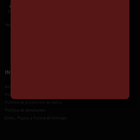
¿Te unes a Nuestra Comunidad?
SUSCRÍBETE y estarás informado de
Nuestras Ofertas y Novedades.
Además,
¡tendrás un 5% de descuento!
¡Suscríbete!
INFORMACIÓN
Aviso legal
Política de privacidad
Política de protección de datos
Política de devolución
Envío, Plazos y Forma de Entrega