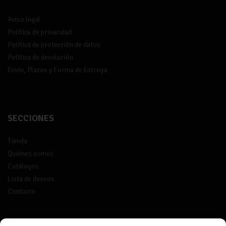
Aviso legal
Política de privacidad
Política de protección de datos
Política de devolución
Envío, Plazos y Forma de Entrega
SECCIONES
Tienda
Quiénes somos
Catálogos
Lista de deseos
Contacto