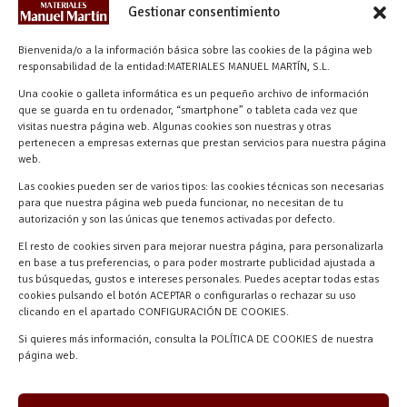
CONTACTO
Gestionar consentimiento
info@materialesmanuelmartin.com
Bienvenida/o a la información básica sobre las cookies de la página web
921 57 52 29
responsabilidad de la entidad:MATERIALES MANUEL MARTÍN, S.L.
618 59 79 72 (Solo WhatsApp)
Una cookie o galleta informática es un pequeño archivo de información
que se guarda en tu ordenador, “smartphone” o tableta cada vez que
Materiales Manuel Martín Ctra.
visitas nuestra página web. Algunas cookies son nuestras y otras
Turégano-Navas de Oro, 47, 40280
pertenecen a empresas externas que prestan servicios para nuestra página
Navalmanzano, Segovia, ESPAÑA
web.
Las cookies pueden ser de varios tipos: las cookies técnicas son necesarias
para que nuestra página web pueda funcionar, no necesitan de tu
autorización y son las únicas que tenemos activadas por defecto.
El resto de cookies sirven para mejorar nuestra página, para personalizarla
en base a tus preferencias, o para poder mostrarte publicidad ajustada a
tus búsquedas, gustos e intereses personales. Puedes aceptar todas estas
cookies pulsando el botón ACEPTAR o configurarlas o rechazar su uso
clicando en el apartado CONFIGURACIÓN DE COOKIES.
Materiales Manuel Martín © 2026 |
Si quieres más información, consulta la POLÍTICA DE COOKIES de nuestra
Desarrollado por
Quick Click Spain S.L.
página web.