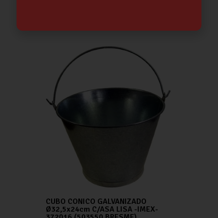
500/26 PLAST. C/R-BBS-…………….
13.49
€
CUBO CONICO GALVANIZADO
Ø32,5x24cm C/ASA LISA -IMEX-
372016 (503550 BRESME)