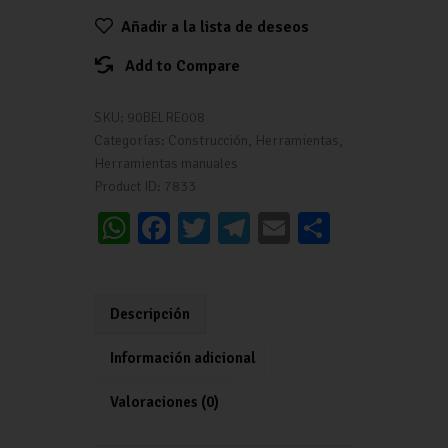
Añadir a la lista de deseos
Add to Compare
SKU:
90BELRE008
Categorías:
Construcción
,
Herramientas
,
Herramientas manuales
Product ID:
7833
W
Fa
T
Te
E
C
h
ce
wi
le
m
o
at
b
tt
gr
ai
m
s
o
er
a
l
p
Descripción
A
o
m
ar
Información adicional
p
k
tir
Valoraciones (0)
p