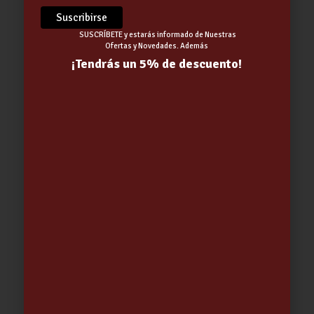
SUSCRÍBETE y estarás informado de Nuestras
Ofertas y Novedades. Además
¡Tendrás un 5% de descuento!
PULVERIZADOR WD40 GRASA EN
SPRAY MASSA 400 mL……………..
11.68
€