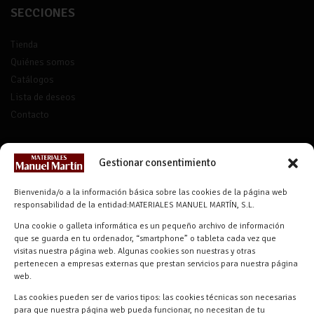
SECCIONES
Tienda
Quiénes somos
Catálogos
Lista de deseos
Contacto
CONTACTO
Gestionar consentimiento
Bienvenida/o a la información básica sobre las cookies de la página web
info@materialesmanuelmartin.com
responsabilidad de la entidad:MATERIALES MANUEL MARTÍN, S.L.
921 57 52 29
Una cookie o galleta informática es un pequeño archivo de información
618 59 79 72 (Solo WhatsApp)
que se guarda en tu ordenador, “smartphone” o tableta cada vez que
Materiales Manuel Martín Ctra.
visitas nuestra página web. Algunas cookies son nuestras y otras
Turégano-Navas de Oro, 47, 40280
pertenecen a empresas externas que prestan servicios para nuestra página
Navalmanzano, Segovia, ESPAÑA
web.
Las cookies pueden ser de varios tipos: las cookies técnicas son necesarias
para que nuestra página web pueda funcionar, no necesitan de tu