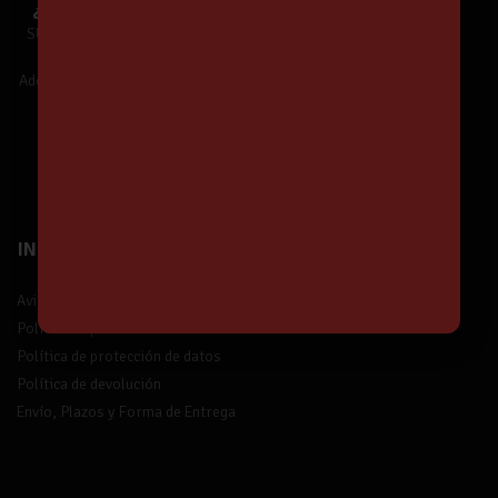
¿Te unes a Nuestra Comunidad?
SUSCRÍBETE y estarás informado de
Nuestras Ofertas y Novedades.
Además,
¡tendrás un 5% de descuento!
¡Suscríbete!
INFORMACIÓN
Aviso legal
Política de privacidad
Política de protección de datos
Política de devolución
Envío, Plazos y Forma de Entrega