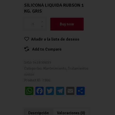
SILICONA LIQUIDA RUBSON 1
KG. GRIS
Buy now
Añadir a la lista de deseos
Add to Compare
SKU:
341830693
Categorías:
Mantenimiento
,
Tratamientos
suelos
Product ID:
7360
W
Fa
T
Te
E
C
h
ce
wi
le
m
o
at
b
tt
gr
ai
m
Descripción
Valoraciones (0)