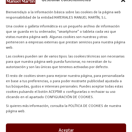
CONTACTO
Bienvenida/o a la información básica sobre las cookies de la página web
info@materialesmanuelmartin.com
responsabilidad de la entidad:MATERIALES MANUEL MARTÍN, S.L.
921 57 52 29
Una cookie o galleta informática es un pequeño archivo de información
618 59 79 72 (Solo WhatsApp)
que se guarda en tu ordenador, “smartphone” o tableta cada vez que
Materiales Manuel Martín Ctra.
visitas nuestra página web. Algunas cookies son nuestras y otras
Turégano-Navas de Oro, 47, 40280
pertenecen a empresas externas que prestan servicios para nuestra página
Navalmanzano, Segovia, ESPAÑA
web.
Las cookies pueden ser de varios tipos: las cookies técnicas son necesarias
para que nuestra página web pueda funcionar, no necesitan de tu
autorización y son las únicas que tenemos activadas por defecto.
El resto de cookies sirven para mejorar nuestra página, para personalizarla
en base a tus preferencias, o para poder mostrarte publicidad ajustada a
tus búsquedas, gustos e intereses personales. Puedes aceptar todas estas
cookies pulsando el botón ACEPTAR o configurarlas o rechazar su uso
clicando en el apartado CONFIGURACIÓN DE COOKIES.
Si quieres más información, consulta la POLÍTICA DE COOKIES de nuestra
Materiales Manuel Martín © 2026 |
página web.
Desarrollado por
Quick Click Spain S.L.
Aceptar