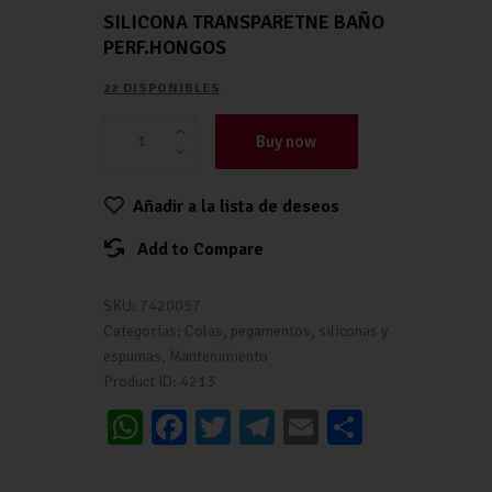
SILICONA TRANSPARETNE BAÑO
PERF.HONGOS
22 DISPONIBLES
Buy now
Añadir a la lista de deseos
Add to Compare
SKU:
7420057
Categorías:
Colas, pegamentos, siliconas y
espumas
,
Mantenimiento
Product ID:
4213
W
Fa
T
Te
E
C
h
ce
wi
le
m
o