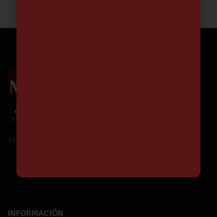
11.68
€
¿Te unes a Nuestra Comunidad?
SUSCRÍBETE y estarás informado de
Nuestras Ofertas y Novedades.
Además,
¡tendrás un 5% de descuento!
¡Suscríbete!
INFORMACIÓN