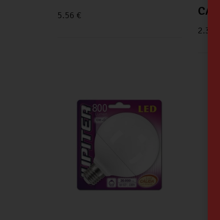
CAL
5.56
€
2.38