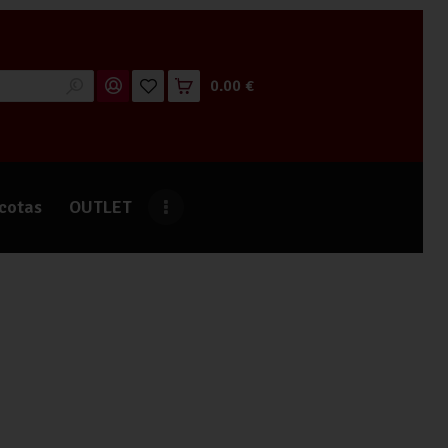
0.00 €
cotas
OUTLET