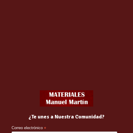
BILLA LED GU5.3
BOMBILLA LED
450.LUM 120º FRIA
ESFERICA 6W E27
470.LUM CALIDA
¿Te unes a Nuestra Comunidad?
€
2.13
€
Correo electrónico
*