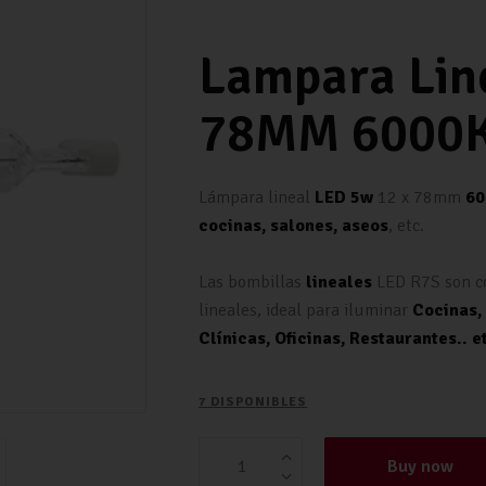
Lampara Lin
78MM 6000K 
Lámpara lineal
LED 5w
12 x 78mm
60
cocinas, salones, aseos
, etc.
Las bombillas
lineales
LED R7S son co
lineales, ideal para iluminar
Cocinas, 
Clínicas, Oficinas, Restaurantes.. e
7 DISPONIBLES
Buy now