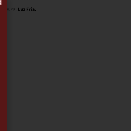
r 6000ºK.
Luz Fría.