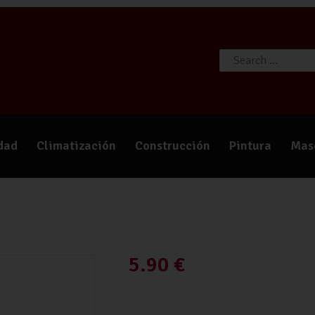
TIENDA
CATÁLOGOS
QUIÉNES SOMOS
CONTACTO
idad
Climatización
Construcción
Pintura
Mas
5.90
€