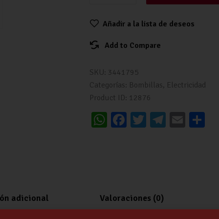
Añadir a la lista de deseos
Add to Compare
SKU:
3441795
Categorías:
Bombillas
,
Electricidad
Product ID:
12876
W
Fa
T
Te
E
C
h
ce
wi
le
m
o
at
b
tt
gr
ai
m
s
o
er
a
l
p
A
o
m
a
p
k
ti
ón adicional
Valoraciones (0)
p