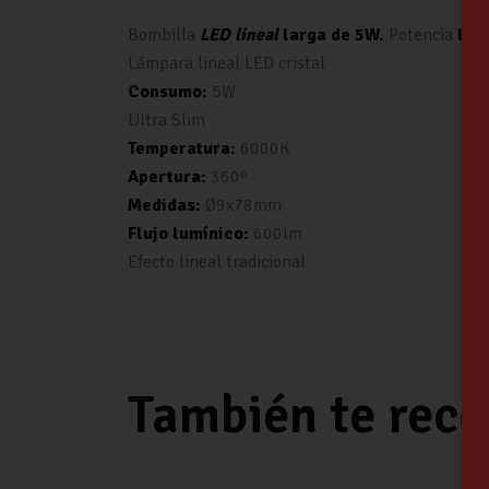
Bombilla
LED lineal
larga de 5W.
Potencia
lum
Lámpara lineal LED cristal
Consumo:
5W
Ultra Slim
Temperatura:
6000K
Apertura:
360º
Medidas:
Ø9x78mm
Flujo lumínico:
600lm
Efecto lineal tradicional
También te re