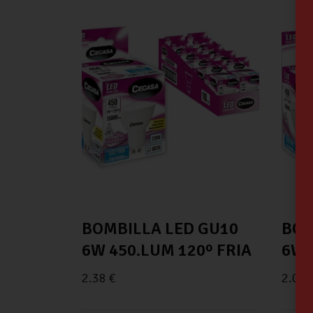
BOMBILLA LED GU10
BOM
6W 450.LUM 120º FRIA
6W 
2.38
€
2.07