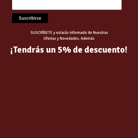
SUSCRÍBETE y estarás informado de Nuestras
Ofertas y Novedades. Además
¡Tendrás un 5% de descuento!
BILLA LED GU10
BOMBILLA LED
420.LUM 120º
ESFERICA 6W E27