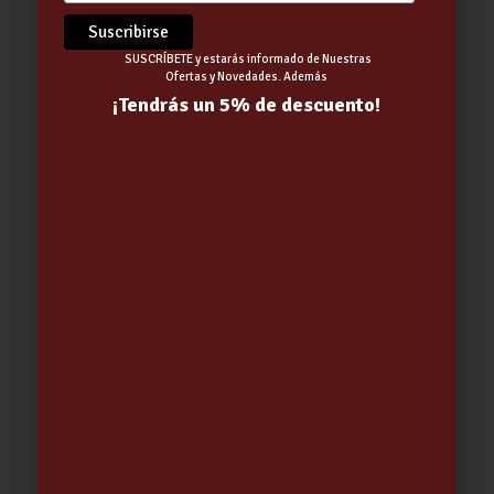
SUSCRÍBETE y estarás informado de Nuestras
Ofertas y Novedades. Además
¡Tendrás un 5% de descuento!
BOMBILLA LED GLOBO10W -800LM
LUZ CALIDA JUPITER -CEGASA- (01-
01-2026)
6.99
€