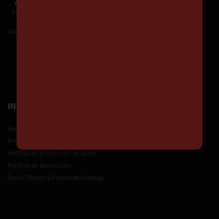
¿Te unes a Nuestra Comunidad?
SUSCRÍBETE y estarás informado de
Nuestras Ofertas y Novedades.
Además,
¡tendrás un 5% de descuento!
¡Suscríbete!
INFORMACIÓN
Aviso legal
Política de privacidad
Política de protección de datos
Política de devolución
Envío, Plazos y Forma de Entrega