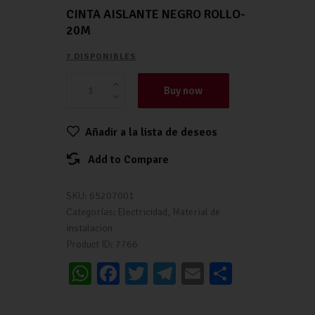
CINTA AISLANTE NEGRO ROLLO-
20M
7 DISPONIBLES
Buy now
Añadir a la lista de deseos
Add to Compare
SKU:
65207001
Categorías:
Electricidad
,
Material de
instalacion
Product ID:
7766
W
Fa
T
Te
E
C
h
ce
wi
le
m
o