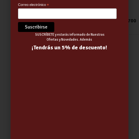
Correo electrónico
*
BOMBILLA CEGASA LED STICK 12W E27 CJ 2700
5.56
€
SUSCRÍBETE y estarás informado de Nuestras
Ofertas y Novedades. Además
¡Tendrás un 5% de descuento!