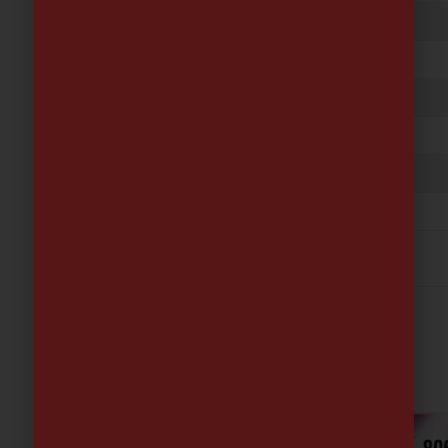
MARCA
MADER
PROVEEDOR
MADEIRA&MADEIRA
SKU Proveedor
68038
MATERIAL
Plástico
MEDIDAS
4cm x 9cm x 13cm
COLOR
Blanco
Related products