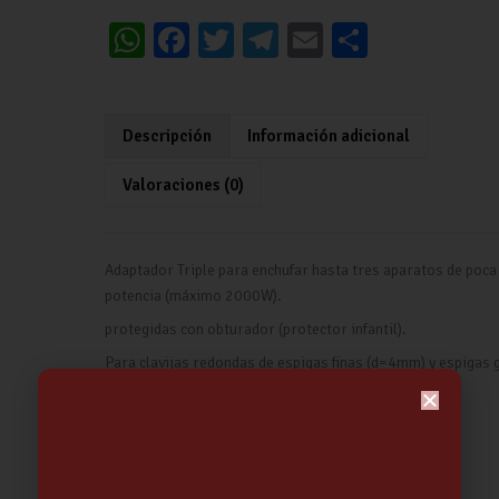
W
Fa
T
Te
E
C
h
ce
wi
le
m
o
at
b
tt
gr
ai
m
s
o
er
a
l
p
Descripción
Información adicional
A
o
m
ar
Valoraciones (0)
p
k
tir
p
Adaptador Triple para enchufar hasta tres aparatos de poca
potencia (máximo 2000W).
protegidas con obturador (protector infantil).
Para clavijas redondas de espigas finas (d=4mm) y espigas
(d=4,80mm).
Sirve como convertidor de “pata” fina a gruesa.
10A 250V Sin toma de tierra Color Blanco.