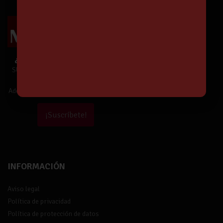
¿Te unes a Nuestra Comunidad?
SUSCRÍBETE y estarás informado de
Nuestras Ofertas y Novedades.
Además,
¡tendrás un 5% de descuento!
¡Suscríbete!
INFORMACIÓN
Aviso legal
Política de privacidad
Política de protección de datos