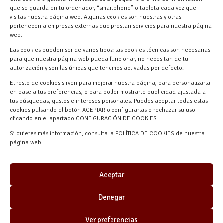
Materiales Manuel Martín Ctra.
que se guarda en tu ordenador, “smartphone” o tableta cada vez que
Turégano-Navas de Oro, 47, 40280
visitas nuestra página web. Algunas cookies son nuestras y otras
pertenecen a empresas externas que prestan servicios para nuestra página
Navalmanzano, Segovia, ESPAÑA
web.
Las cookies pueden ser de varios tipos: las cookies técnicas son necesarias
para que nuestra página web pueda funcionar, no necesitan de tu
autorización y son las únicas que tenemos activadas por defecto.
El resto de cookies sirven para mejorar nuestra página, para personalizarla
en base a tus preferencias, o para poder mostrarte publicidad ajustada a
tus búsquedas, gustos e intereses personales. Puedes aceptar todas estas
cookies pulsando el botón ACEPTAR o configurarlas o rechazar su uso
clicando en el apartado CONFIGURACIÓN DE COOKIES.
Materiales Manuel Martín © 2026 |
Si quieres más información, consulta la POLÍTICA DE COOKIES de nuestra
Desarrollado por
Quick Click Spain S.L.
página web.
Aceptar
Denegar
Ver preferencias