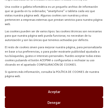
618 59 79 72 (Solo WhatsApp)
Una cookie o galleta informática es un pequeño archivo de información
Materiales Manuel Martín Ctra.
que se guarda en tu ordenador, “smartphone” o tableta cada vez que
Turégano-Navas de Oro, 47, 40280
visitas nuestra página web. Algunas cookies son nuestras y otras
pertenecen a empresas externas que prestan servicios para nuestra página
Navalmanzano, Segovia, ESPAÑA
web.
Las cookies pueden ser de varios tipos: las cookies técnicas son necesarias
para que nuestra página web pueda funcionar, no necesitan de tu
autorización y son las únicas que tenemos activadas por defecto.
El resto de cookies sirven para mejorar nuestra página, para personalizarla
en base a tus preferencias, o para poder mostrarte publicidad ajustada a
tus búsquedas, gustos e intereses personales. Puedes aceptar todas estas
cookies pulsando el botón ACEPTAR o configurarlas o rechazar su uso
clicando en el apartado CONFIGURACIÓN DE COOKIES.
Materiales Manuel Martín © 2026 |
Si quieres más información, consulta la POLÍTICA DE COOKIES de nuestra
Desarrollado por
Quick Click Spain S.L.
página web.
Aceptar
Denegar