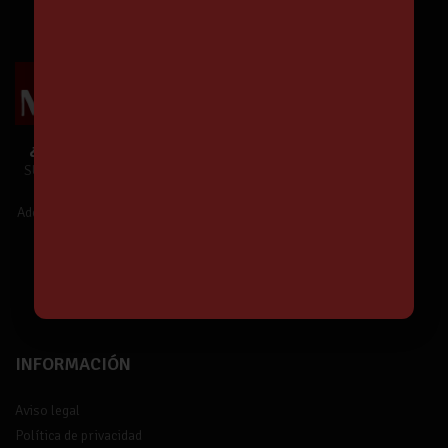
¿Te unes a Nuestra Comunidad?
SUSCRÍBETE y estarás informado de
Nuestras Ofertas y Novedades.
Además,
¡tendrás un 5% de descuento!
¡Suscríbete!
INFORMACIÓN
Aviso legal
Política de privacidad