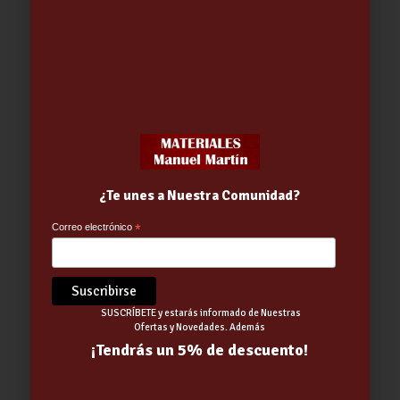
3.35
€
¿Te unes a Nuestra Comunidad?
Correo electrónico
*
SUSCRÍBETE y estarás informado de Nuestras
Ofertas y Novedades. Además
¡Tendrás un 5% de descuento!
BOMBILLA LED ESFERICA 6W E14
470 LUM CALIDA
1.86
€