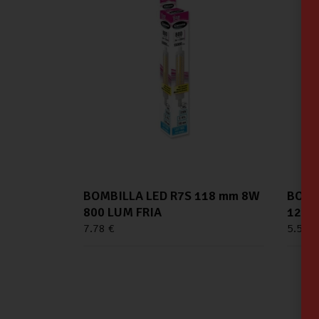
BOMBILLA LED R7S 118 mm 8W
BOMB
800 LUM FRIA
12W 
7.78
€
5.56
€