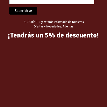
SUSCRÍBETE y estarás informado de Nuestras
Ofertas y Novedades. Además
¡Tendrás un 5% de descuento!
ILLA CEGASA LED STICK
BOMBILLA LED GU5.3 6W
E27 CJ 2700
450.LUM 120º FRIA
2.07
€