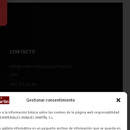
CONTACTO
info@materialesmanuelmartin.
com
921 57 52 29
618 59 79 72 (Solo WhatsApp)
Gestionar consentimiento
Materiales Manuel Martín Ctra.
Turégano-Navas de Oro, 47,
 a la información básica sobre las cookies de la página web responsabilidad
ad:MATERIALES MANUEL MARTÍN, S.L.
40280 Navalmanzano, Segovia,
ESPAÑA
 galleta informática es un pequeño archivo de información que se guarda en