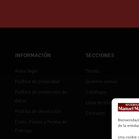
INFORMACIÓN
SECCIONES
Aviso legal
Tienda
Política de privacidad
Quiénes somos
Política de protección de
Catálogos
datos
Lista de deseos
Política de devolución
Contacto
Bienvenida/o
Envío, Plazos y Forma de
de la entid
Entrega
Una cookie o