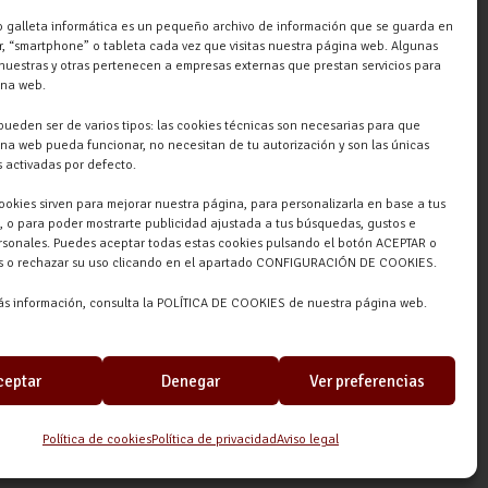
ESPAÑA
 galleta informática es un pequeño archivo de información que se guarda en
, “smartphone” o tableta cada vez que visitas nuestra página web. Algunas
nuestras y otras pertenecen a empresas externas que prestan servicios para
ina web.
pueden ser de varios tipos: las cookies técnicas son necesarias para que
na web pueda funcionar, no necesitan de tu autorización y son las únicas
 activadas por defecto.
cookies sirven para mejorar nuestra página, para personalizarla en base a tus
, o para poder mostrarte publicidad ajustada a tus búsquedas, gustos e
rsonales. Puedes aceptar todas estas cookies pulsando el botón ACEPTAR o
as o rechazar su uso clicando en el apartado CONFIGURACIÓN DE COOKIES.
ás información, consulta la POLÍTICA DE COOKIES de nuestra página web.
ceptar
Denegar
Ver preferencias
Política de cookies
Política de privacidad
Aviso legal