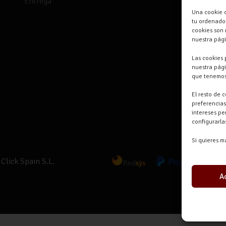
Entrega
Una cookie o
tu ordenador
cookies son 
nuestra pág
Las cookies 
nuestra pági
que tenemos
El resto de 
preferencias
intereses pe
configurarl
Si quieres m
Click Spain S.L.
A