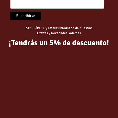
SUSCRÍBETE y estarás informado de Nuestras
Ofertas y Novedades. Además
¡Tendrás un 5% de descuento!
QUE LED REDONDO
BOMBILLA LED GLOBO10
CO 30W 2400LUM
-800LM LUZ CALIDA JUPIT
CA
CEGASA- (01-01-2026)
€
6.99
€