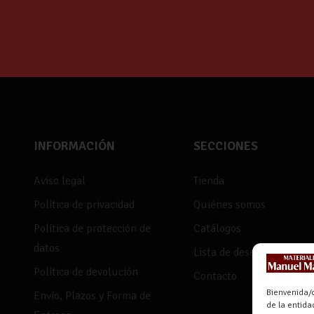
INFORMACIÓN
SECCIONES
Aviso legal
Tienda
Política de privacidad
Quiénes somos
Política de protección de
Catálogos
datos
Lista de deseos
Política de devolución
Contacto
Bienvenida/o
Envío, Plazos y Forma de
de la entid