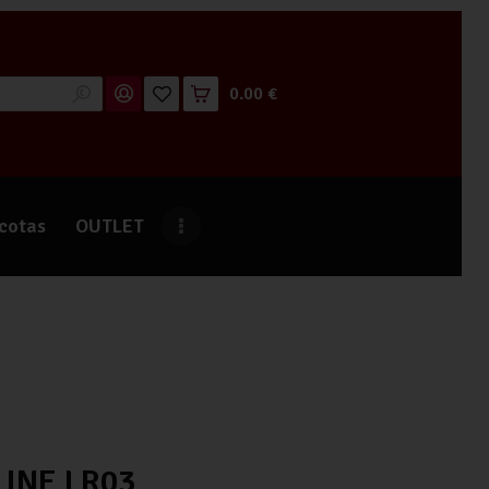
0.00 €
cotas
OUTLET
INE LR03