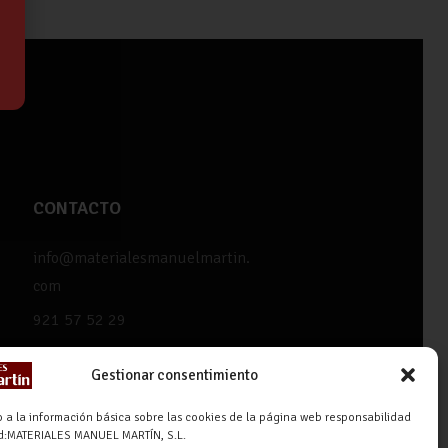
CONTACTO
info@materialesmanuelmartin.
com
921 57 52 29
618 59 79 72 (Solo WhatsApp)
Gestionar consentimiento
Materiales Manuel Martín Ctra.
Turégano-Navas de Oro, 47,
 a la información básica sobre las cookies de la página web responsabilidad
ad:MATERIALES MANUEL MARTÍN, S.L.
40280 Navalmanzano, Segovia,