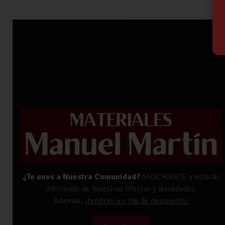
¿Te unes a Nuestra Comunidad?
SUSCRÍBETE y estarás
informado de Nuestras Ofertas y Novedades.
Además,
¡tendrás un 5% de descuento!