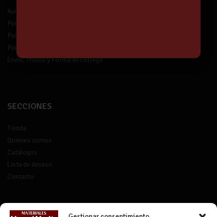
Aviso legal
Política de privacidad
Política de protección de datos
Política de devolución
Envío, Plazos y Forma de Entrega
SECCIONES
Tienda
Quiénes somos
Catálogos
Lista de deseos
Contacto
CONTACTO
Gestionar consentimiento