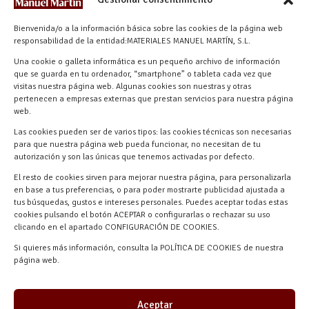
info@materialesmanuelmartin.com
Bienvenida/o a la información básica sobre las cookies de la página web
921 57 52 29
responsabilidad de la entidad:MATERIALES MANUEL MARTÍN, S.L.
618 59 79 72 (Solo WhatsApp)
Una cookie o galleta informática es un pequeño archivo de información
Materiales Manuel Martín Ctra.
que se guarda en tu ordenador, “smartphone” o tableta cada vez que
Turégano-Navas de Oro, 47, 40280
visitas nuestra página web. Algunas cookies son nuestras y otras
pertenecen a empresas externas que prestan servicios para nuestra página
Navalmanzano, Segovia, ESPAÑA
web.
Las cookies pueden ser de varios tipos: las cookies técnicas son necesarias
para que nuestra página web pueda funcionar, no necesitan de tu
autorización y son las únicas que tenemos activadas por defecto.
El resto de cookies sirven para mejorar nuestra página, para personalizarla
en base a tus preferencias, o para poder mostrarte publicidad ajustada a
tus búsquedas, gustos e intereses personales. Puedes aceptar todas estas
cookies pulsando el botón ACEPTAR o configurarlas o rechazar su uso
clicando en el apartado CONFIGURACIÓN DE COOKIES.
Materiales Manuel Martín © 2026 |
Si quieres más información, consulta la POLÍTICA DE COOKIES de nuestra
Desarrollado por
Quick Click Spain S.L.
página web.
Aceptar