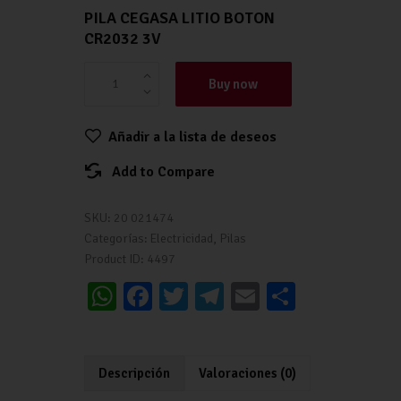
PILA CEGASA LITIO BOTON
CR2032 3V
Buy now
Añadir a la lista de deseos
Add to Compare
SKU:
20 021474
Categorías:
Electricidad
,
Pilas
Product ID:
4497
W
Fa
T
Te
E
C
h
ce
wi
le
m
o
at
b
tt
gr
ai
m
s
o
er
a
l
p
Descripción
Valoraciones (0)