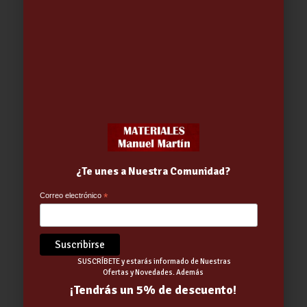
BOMBILLA LED ESFERICA 6W E27
470.LUM CALIDA
2.13
€
¿Te unes a Nuestra Comunidad?
Correo electrónico
*
SUSCRÍBETE y estarás informado de Nuestras
Ofertas y Novedades. Además
¡Tendrás un 5% de descuento!
BOMBILLA LED ESFERICA 6W E14
520-LUM FRIA