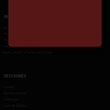
INFORMACIÓN
Aviso legal
Política de privacidad
Política de protección de datos
Política de devolución
Envío, Plazos y Forma de Entrega
SECCIONES
Tienda
Quiénes somos
Catálogos
Lista de deseos