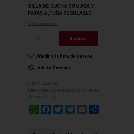
SILLA DE DUCHA CON ASA Y
PATAS ALTURA REGULABLE
1 DISPONIBLES
Buy now
Añadir a la lista de deseos
Add to Compare
SKU:
9312BR6A
Categorías:
Accesorios de baño
,
Hogar
Product ID:
5688
W
Fa
T
Te
E
C
h
ce
wi
le
m
o
at
b
tt
gr
ai
m