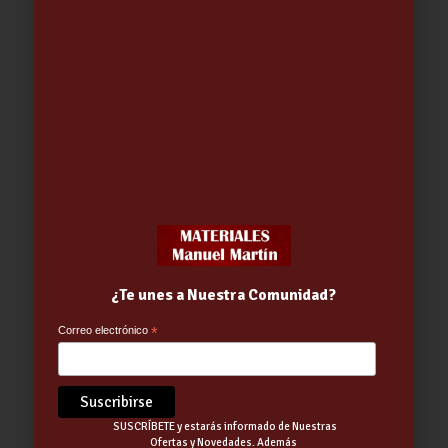
Set 4 ORGANIZ. SLIM+A6+A5+A4
BAOBAB
7.73
€
¿Te unes a Nuestra Comunidad?
Correo electrónico
*
SUSCRÍBETE y estarás informado de Nuestras
Ofertas y Novedades. Además