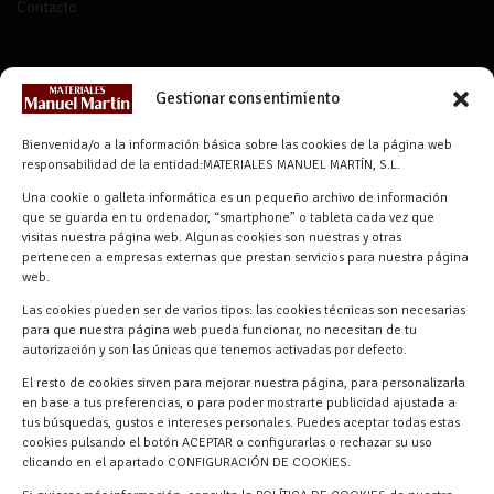
Contacto
CONTACTO
Gestionar consentimiento
info@materialesmanuelmartin.com
Bienvenida/o a la información básica sobre las cookies de la página web
921 57 52 29
responsabilidad de la entidad:MATERIALES MANUEL MARTÍN, S.L.
618 59 79 72 (Solo WhatsApp)
Una cookie o galleta informática es un pequeño archivo de información
Materiales Manuel Martín Ctra.
que se guarda en tu ordenador, “smartphone” o tableta cada vez que
Turégano-Navas de Oro, 47, 40280
visitas nuestra página web. Algunas cookies son nuestras y otras
pertenecen a empresas externas que prestan servicios para nuestra página
Navalmanzano, Segovia, ESPAÑA
web.
Las cookies pueden ser de varios tipos: las cookies técnicas son necesarias
para que nuestra página web pueda funcionar, no necesitan de tu
autorización y son las únicas que tenemos activadas por defecto.
El resto de cookies sirven para mejorar nuestra página, para personalizarla
en base a tus preferencias, o para poder mostrarte publicidad ajustada a
tus búsquedas, gustos e intereses personales. Puedes aceptar todas estas
cookies pulsando el botón ACEPTAR o configurarlas o rechazar su uso
clicando en el apartado CONFIGURACIÓN DE COOKIES.
Materiales Manuel Martín © 2026 |