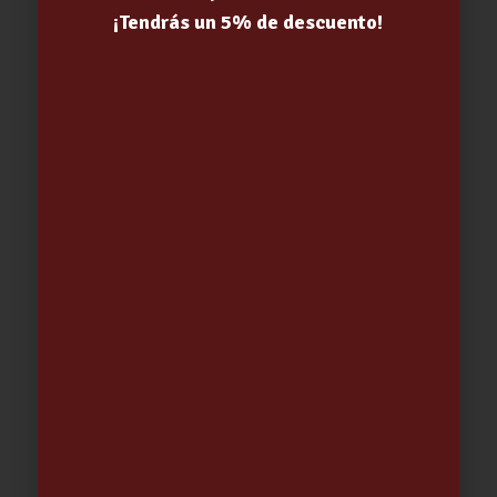
¡Tendrás un 5% de descuento!
RECOGEDOR ANTI VUELCO TATAY
5.02
€