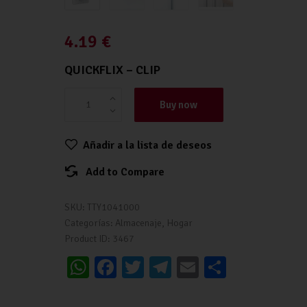
4.19
€
QUICKFLIX – CLIP
Buy now
Añadir a la lista de deseos
Add to Compare
SKU:
TTY1041000
Categorías:
Almacenaje
,
Hogar
Product ID:
3467
W
Fa
T
Te
E
C
h
ce
wi
le
m
o