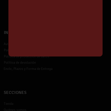
¡Suscríbete!
INFORMACIÓN
Aviso legal
Política de privacidad
Política de protección de datos
Política de devolución
Envío, Plazos y Forma de Entrega
SECCIONES
Tienda
Quiénes somos