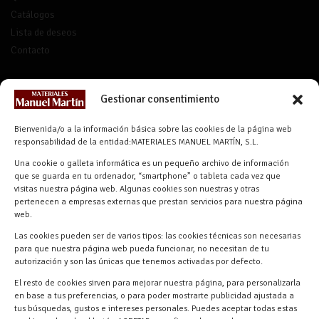
Catálogos
Lista de deseos
Contacto
CONTACTO
Gestionar consentimiento
Bienvenida/o a la información básica sobre las cookies de la página web
info@materialesmanuelmartin.com
responsabilidad de la entidad:MATERIALES MANUEL MARTÍN, S.L.
921 57 52 29
Una cookie o galleta informática es un pequeño archivo de información
618 59 79 72 (Solo WhatsApp)
que se guarda en tu ordenador, “smartphone” o tableta cada vez que
Materiales Manuel Martín Ctra.
visitas nuestra página web. Algunas cookies son nuestras y otras
Turégano-Navas de Oro, 47, 40280
pertenecen a empresas externas que prestan servicios para nuestra página
Navalmanzano, Segovia, ESPAÑA
web.
Las cookies pueden ser de varios tipos: las cookies técnicas son necesarias
para que nuestra página web pueda funcionar, no necesitan de tu
autorización y son las únicas que tenemos activadas por defecto.
El resto de cookies sirven para mejorar nuestra página, para personalizarla
en base a tus preferencias, o para poder mostrarte publicidad ajustada a
tus búsquedas, gustos e intereses personales. Puedes aceptar todas estas