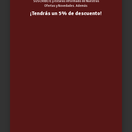
SUSCRÍBETE y estarás informado de Nuestras
Ofertas y Novedades. Además
¡Tendrás un 5% de descuento!
Soporte DUCHA MULTIPOSICION
CROMO
5.02
€