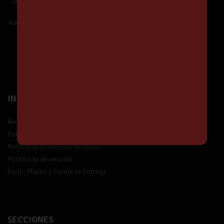
SUSCRÍBETE y estarás informado de
Nuestras Ofertas y Novedades.
Además,
¡tendrás un 5% de descuento!
¡Suscríbete!
INFORMACIÓN
Aviso legal
Política de privacidad
Política de protección de datos
Política de devolución
Envío, Plazos y Forma de Entrega
SECCIONES