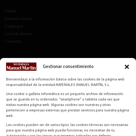
Tienda
Quiénes somos
Catálogos
Lista de deseos
Contacto
CONTACTO
Gestionar consentimiento
info@materialesmanuelmartin.com
Bienvenida/o a la información básica sobre las cookies de la página web
921 57 52 29
responsabilidad de la entidad:MATERIALES MANUEL MARTÍN, S.L.
618 59 79 72 (Solo WhatsApp)
Una cookie o galleta informática es un pequeño archivo de información
Materiales Manuel Martín Ctra.
que se guarda en tu ordenador, “smartphone” o tableta cada vez que
Turégano-Navas de Oro, 47, 40280
visitas nuestra página web. Algunas cookies son nuestras y otras
pertenecen a empresas externas que prestan servicios para nuestra página
Navalmanzano, Segovia, ESPAÑA
web.
Las cookies pueden ser de varios tipos: las cookies técnicas son necesarias
para que nuestra página web pueda funcionar, no necesitan de tu
autorización y son las únicas que tenemos activadas por defecto.