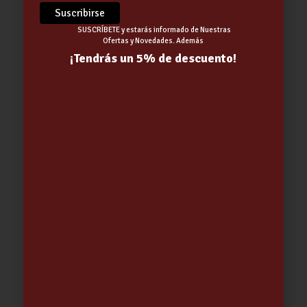
SUSCRÍBETE y estarás informado de Nuestras
Ofertas y Novedades. Además
¡Tendrás un 5% de descuento!
TAPER PORTATORTILLA SRP 6 MIX
COLOR | TATAY
5.93
€