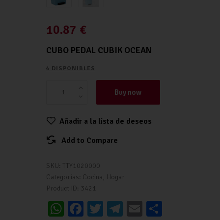
10.87
€
CUBO PEDAL CUBIK OCEAN
4 DISPONIBLES
Buy now
Añadir a la lista de deseos
Add to Compare
SKU:
TTY1020000
Categorías:
Cocina
,
Hogar
Product ID:
3421
W
Fa
T
Te
E
C