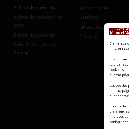
Política de privacidad
Quiénes somos
Política de protección de
Catálogos
datos
Lista de deseos
Política de devolución
Contacto
Bienvenida/o
Envío, Plazos y Forma de
de la entid
Entrega
Una cookie o
tu ordenador
cookies son 
nuestra pág
Las cookies 
nuestra pági
que tenemos
El resto de 
preferencias
intereses pe
configurarl