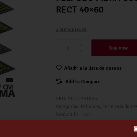
RECT 40×60
2 DISPONIBLES
Buy now
Añadir a la lista de deseos
Add to Compare
SKU:
AFT05291045
Categorías:
Felpudos
,
Ferretería domé
Product ID:
7625
W
Fa
T
Te
E
C