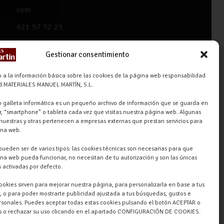
com
921 57 52 29
618 59 79 72 (Solo WhatsApp)
Gestionar consentimiento
Materiales Manuel Martín Ctra.
Turégano-Navas de Oro, 47,
 a la información básica sobre las cookies de la página web responsabilidad
ad:MATERIALES MANUEL MARTÍN, S.L.
40280 Navalmanzano, Segovia,
ESPAÑA
 galleta informática es un pequeño archivo de información que se guarda en
, “smartphone” o tableta cada vez que visitas nuestra página web. Algunas
nuestras y otras pertenecen a empresas externas que prestan servicios para
ina web.
pueden ser de varios tipos: las cookies técnicas son necesarias para que
na web pueda funcionar, no necesitan de tu autorización y son las únicas
 activadas por defecto.
cookies sirven para mejorar nuestra página, para personalizarla en base a tus
, o para poder mostrarte publicidad ajustada a tus búsquedas, gustos e
rsonales. Puedes aceptar todas estas cookies pulsando el botón ACEPTAR o
as o rechazar su uso clicando en el apartado CONFIGURACIÓN DE COOKIES.