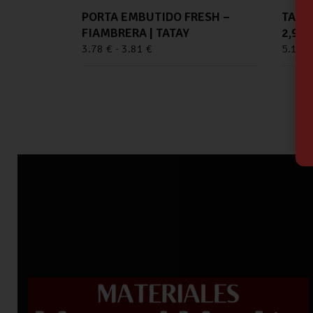
PORTA EMBUTIDO FRESH –
TAPE
FIAMBRERA | TATAY
2,9L 
3.78
€
-
3.81
€
5.14
€