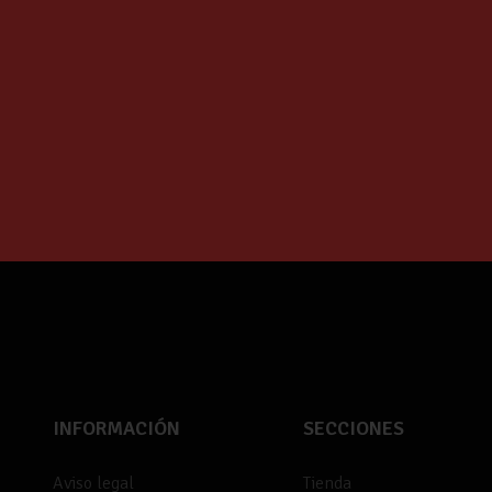
R ALIMENTARIO TOP FLEX
Portarrollos MARTINS
AZUL | TATAY
16.53
€
INFORMACIÓN
SECCIONES
Aviso legal
Tienda