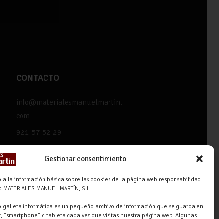
CONTACTO
info@materialesmanuelmartin.
com
921 57 52 29
618 59 79 72 (Solo WhatsApp)
Gestionar consentimiento
Materiales Manuel Martín Ctra.
Turégano-Navas de Oro, 47,
 a la información básica sobre las cookies de la página web responsabilidad
ad:MATERIALES MANUEL MARTÍN, S.L.
40280 Navalmanzano, Segovia,
ESPAÑA
 galleta informática es un pequeño archivo de información que se guarda en
, “smartphone” o tableta cada vez que visitas nuestra página web. Algunas