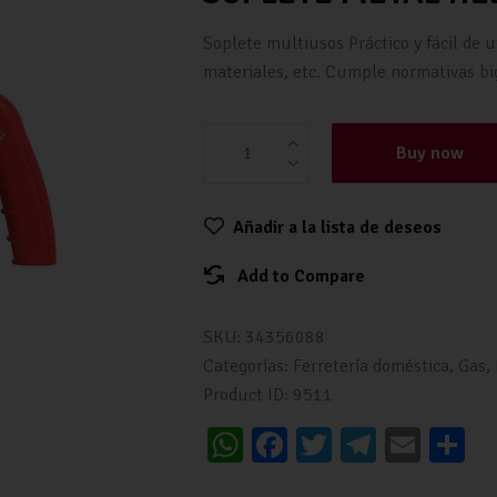
Soplete multiusos Práctico y fácil de ut
materiales, etc. Cumple normativas b
Buy now
Añadir a la lista de deseos
Add to Compare
SKU:
34356088
Categorías:
Ferretería doméstica
,
Gas
,
Product ID:
9511
W
Fa
T
Te
E
C
h
ce
wi
le
m
o