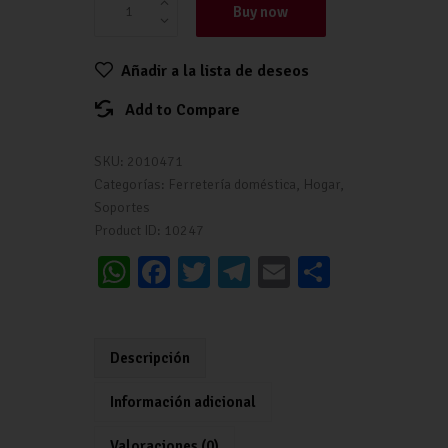
Buy now
Añadir a la lista de deseos
Add to Compare
SKU:
2010471
Categorías:
Ferretería doméstica
,
Hogar
,
Soportes
Product ID:
10247
W
Fa
T
Te
E
C
h
ce
wi
le
m
o
at
b
tt
gr
ai
m
s
o
er
a
l
p
Descripción
A
o
m
ar
Información adicional
p
k
tir
Valoraciones (0)