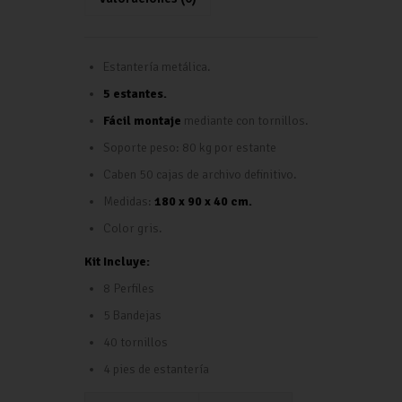
p
Estantería metálica.
5 estantes.
Fácil montaje
mediante con tornillos.
Soporte peso: 80 kg por estante
Caben 50 cajas de archivo definitivo.
Medidas:
180 x 90 x 40 cm.
Color gris.
Kit Incluye:
8 Perfiles
5 Bandejas
40 tornillos
4 pies de estantería