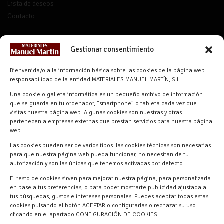
Lista de deseos
Contacto
Gestionar consentimiento
CONTACTO
Bienvenida/o a la información básica sobre las cookies de la página web
info@materialesmanuelmartin.com
responsabilidad de la entidad:MATERIALES MANUEL MARTÍN, S.L.
921 57 52 29
Una cookie o galleta informática es un pequeño archivo de información
618 59 79 72 (Solo WhatsApp)
que se guarda en tu ordenador, “smartphone” o tableta cada vez que
Materiales Manuel Martín Ctra.
visitas nuestra página web. Algunas cookies son nuestras y otras
Turégano-Navas de Oro, 47, 40280
pertenecen a empresas externas que prestan servicios para nuestra página
Navalmanzano, Segovia, ESPAÑA
web.
Las cookies pueden ser de varios tipos: las cookies técnicas son necesarias
para que nuestra página web pueda funcionar, no necesitan de tu
autorización y son las únicas que tenemos activadas por defecto.
El resto de cookies sirven para mejorar nuestra página, para personalizarla
en base a tus preferencias, o para poder mostrarte publicidad ajustada a
tus búsquedas, gustos e intereses personales. Puedes aceptar todas estas
cookies pulsando el botón ACEPTAR o configurarlas o rechazar su uso
clicando en el apartado CONFIGURACIÓN DE COOKIES.