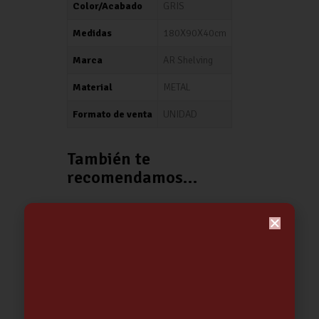
Color/Acabado
GRIS
Medidas
180X90X40cm
Marca
AR Shelving
Material
METAL
Formato de venta
UNIDAD
También te
recomendamos…