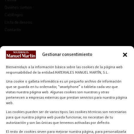
Quiénes somos
Catálogos
Lista de deseos
Contacto
CONTACTO
Gestionar consentimiento
info@materialesmanuelmartin.com
Bienvenida/o a la información básica sobre las cookies de la página web
921 57 52 29
responsabilidad de la entidad:MATERIALES MANUEL MARTÍN, S.L.
618 59 79 72 (Solo WhatsApp)
Una cookie o galleta informática es un pequeño archivo de información
Materiales Manuel Martín Ctra.
que se guarda en tu ordenador, “smartphone” o tableta cada vez que
Turégano-Navas de Oro, 47, 40280
visitas nuestra página web. Algunas cookies son nuestras y otras
pertenecen a empresas externas que prestan servicios para nuestra página
Navalmanzano, Segovia, ESPAÑA
web.
Las cookies pueden ser de varios tipos: las cookies técnicas son necesarias
para que nuestra página web pueda funcionar, no necesitan de tu
autorización y son las únicas que tenemos activadas por defecto.
El resto de cookies sirven para mejorar nuestra página, para personalizarla