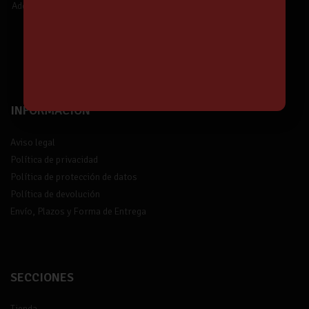
Además,
¡tendrás un 5% de descuento!
¡Suscríbete!
INFORMACIÓN
Aviso legal
Política de privacidad
Política de protección de datos
Política de devolución
Envío, Plazos y Forma de Entrega
SECCIONES
Tienda