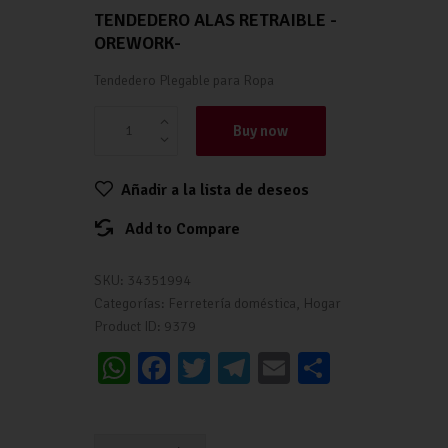
TENDEDERO ALAS RETRAIBLE -
OREWORK-
Tendedero Plegable para Ropa
Buy now
Añadir a la lista de deseos
Add to Compare
SKU:
34351994
Categorías:
Ferretería doméstica
,
Hogar
Product ID:
9379
W
Fa
T
Te
E
C
h
ce
wi
le
m
o
at
b
tt
gr
ai
m