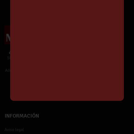
¿Te unes a Nuestra Comunidad?
SUSCRÍBETE y estarás informado de
Nuestras Ofertas y Novedades.
Además,
¡tendrás un 5% de descuento!
¡Suscríbete!
INFORMACIÓN
Aviso legal