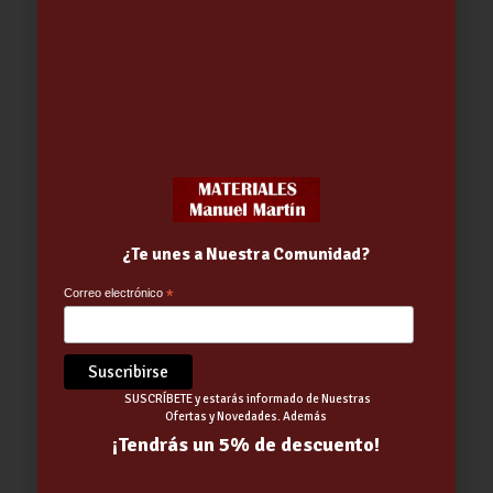
¿Te unes a Nuestra Comunidad?
Correo electrónico
*
Tabla de cortar – PEQUEÑA BLANCO
SUSCRÍBETE y estarás informado de Nuestras
Ofertas y Novedades. Además
3.52
€
¡Tendrás un 5% de descuento!