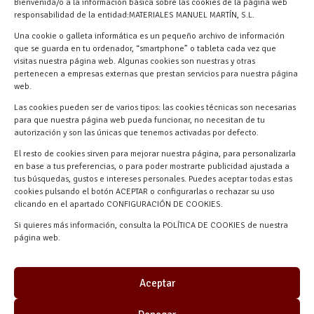
Bienvenida/o a la información básica sobre las cookies de la página web
921 57 52 29
responsabilidad de la entidad:MATERIALES MANUEL MARTÍN, S.L.
618 59 79 72 (Solo WhatsApp)
Una cookie o galleta informática es un pequeño archivo de información
Materiales Manuel Martín Ctra.
que se guarda en tu ordenador, “smartphone” o tableta cada vez que
visitas nuestra página web. Algunas cookies son nuestras y otras
Turégano-Navas de Oro, 47, 40280
pertenecen a empresas externas que prestan servicios para nuestra página
Navalmanzano, Segovia, ESPAÑA
web.
Las cookies pueden ser de varios tipos: las cookies técnicas son necesarias
para que nuestra página web pueda funcionar, no necesitan de tu
autorización y son las únicas que tenemos activadas por defecto.
El resto de cookies sirven para mejorar nuestra página, para personalizarla
en base a tus preferencias, o para poder mostrarte publicidad ajustada a
tus búsquedas, gustos e intereses personales. Puedes aceptar todas estas
cookies pulsando el botón ACEPTAR o configurarlas o rechazar su uso
clicando en el apartado CONFIGURACIÓN DE COOKIES.
Materiales Manuel Martín © 2026 |
Si quieres más información, consulta la POLÍTICA DE COOKIES de nuestra
Desarrollado por
Quick Click Spain S.L.
página web.
Aceptar