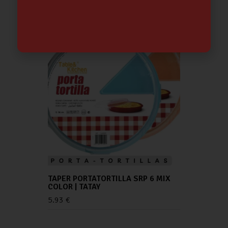
TAPER PORTATORTILLA SRP 6 MIX
COLOR | TATAY
5.93
€