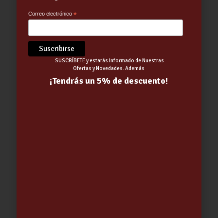
Correo electrónico
*
SUSCRÍBETE y estarás informado de Nuestras
Ofertas y Novedades. Además
BATHCO INODORO CON TANQUE
¡Tendrás un 5% de descuento!
CANBERRA 615x385x795mm
RIMLESS
299.00
€
Out of stock