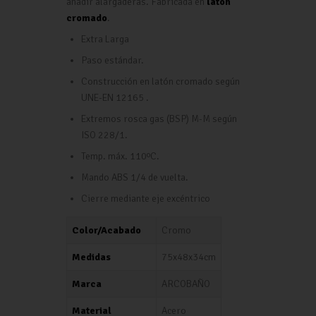
añadir alargaderas. Fabricada en
latón
cromado
.
Extra Larga
Paso estándar.
Construcción en latón cromado según
UNE-EN 12165 .
Extremos rosca gas (BSP) M-M según
ISO 228/1.
Temp. máx. 110ºC.
Mando ABS 1/4 de vuelta.
Cierre mediante eje excéntrico
Color/Acabado
Cromo
Medidas
75x48x34cm
Marca
ARCOBAÑO
Material
Acero