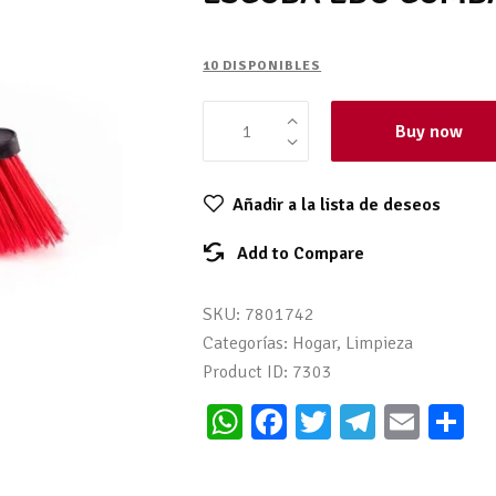
10 DISPONIBLES
Buy now
Añadir a la lista de deseos
Add to Compare
SKU:
7801742
Categorías:
Hogar
,
Limpieza
Product ID:
7303
W
Fa
T
Te
E
C
h
ce
wi
le
m
o
at
b
tt
gr
ai
m