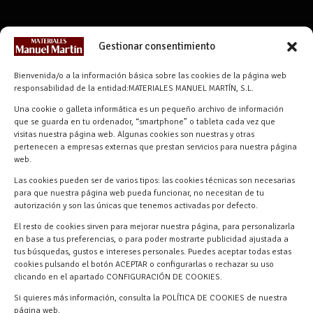
CONTACTO
Gestionar consentimiento
info@materialesmanuelmartin.com
Bienvenida/o a la información básica sobre las cookies de la página web
921 57 52 29
responsabilidad de la entidad:MATERIALES MANUEL MARTÍN, S.L.
618 59 79 72 (Solo WhatsApp)
Una cookie o galleta informática es un pequeño archivo de información
Materiales Manuel Martín Ctra.
que se guarda en tu ordenador, “smartphone” o tableta cada vez que
Turégano-Navas de Oro, 47, 40280
visitas nuestra página web. Algunas cookies son nuestras y otras
pertenecen a empresas externas que prestan servicios para nuestra página
Navalmanzano, Segovia, ESPAÑA
web.
Las cookies pueden ser de varios tipos: las cookies técnicas son necesarias
para que nuestra página web pueda funcionar, no necesitan de tu
autorización y son las únicas que tenemos activadas por defecto.
El resto de cookies sirven para mejorar nuestra página, para personalizarla
en base a tus preferencias, o para poder mostrarte publicidad ajustada a
tus búsquedas, gustos e intereses personales. Puedes aceptar todas estas
cookies pulsando el botón ACEPTAR o configurarlas o rechazar su uso
clicando en el apartado CONFIGURACIÓN DE COOKIES.
Materiales Manuel Martín © 2026 |
Si quieres más información, consulta la POLÍTICA DE COOKIES de nuestra
Desarrollado por
Quick Click Spain S.L.
página web.