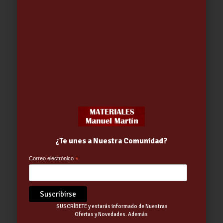
PORTA EMBUTIDO FRESH –
FIAMBRERA | TATAY
3.78
€
-
3.81
€
¿Te unes a Nuestra Comunidad?
Correo electrónico
*
SUSCRÍBETE y estarás informado de Nuestras
Ofertas y Novedades. Además