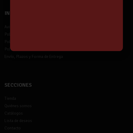
INFORMACIÓN
Aviso legal
Política de privacidad
Política de protección de datos
Política de devolución
Envío, Plazos y Forma de Entrega
SECCIONES
Tienda
Quiénes somos
Catálogos
Lista de deseos
Contacto