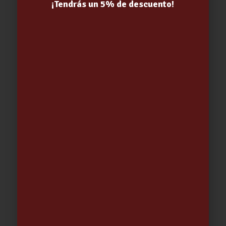
¡Tendrás un 5% de descuento!
RECOGEDOR ANTI VUELCO TATAY
5.02
€