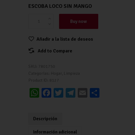
ESCOBA LOCO SIN MANGO
Buy now
Añadir a la lista de deseos
Add to Compare
SKU:
7801750
Categorías:
Hogar
,
Limpieza
Product ID:
8127
W
Fa
T
Te
E
C
h
ce
wi
le
m
o
at
b
tt
gr
ai
m
s
o
er
a
l
p
Descripción
A
o
m
ar
Información adicional