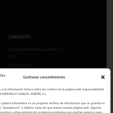
CONTACTO
info@materialesmanuelmartin.
com
921 57 52 29
618 59 79 72 (Solo WhatsApp)
Gestionar consentimiento
Materiales Manuel Martín Ctra.
Turégano-Navas de Oro, 47,
 a la información básica sobre las cookies de la página web responsabilidad
ad:MATERIALES MANUEL MARTÍN, S.L.
40280 Navalmanzano, Segovia,
ESPAÑA
 galleta informática es un pequeño archivo de información que se guarda en
, “smartphone” o tableta cada vez que visitas nuestra página web. Algunas
nuestras y otras pertenecen a empresas externas que prestan servicios para