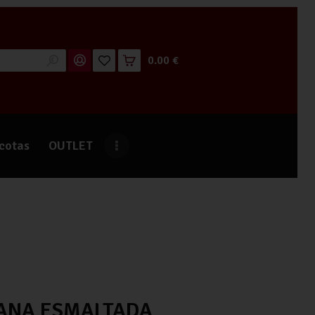
0.00 €
cotas
OUTLET
IANA ESMALTADA