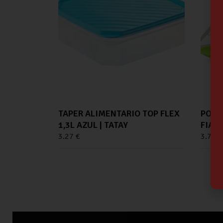
TAPER ALIMENTARIO TOP FLEX
PORT
1,3L AZUL | TATAY
FIAMB
3.27
€
3.78
€