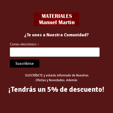
s
 uso de un paellero
¿Te unes a Nuestra Comunidad?
Correo electrónico
*
Related products
SUSCRÍBETE y estarás informado de Nuestras
Ofertas y Novedades. Además
¡Tendrás un 5% de descuento!