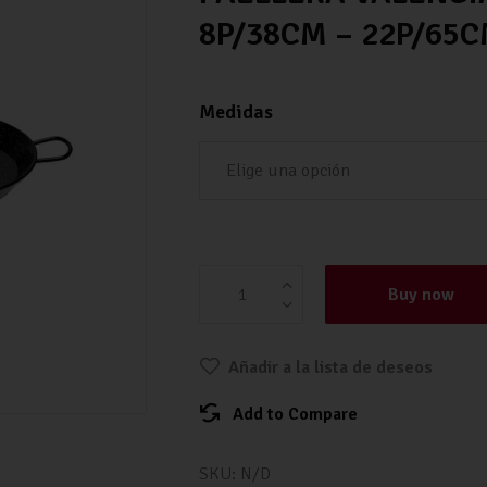
8P/38CM – 22P/65
Medidas
PAELLERA VALENCIANA ESMALTAD
cantidad
Buy now
Añadir a la lista de deseos
Add to Compare
SKU:
N/D