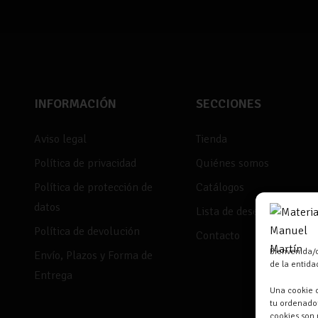
INFORMACIÓN
SECCIONES
Aviso legal
Tienda
Política de privacidad
Quiénes somos
Política de protección de
Catálogos
datos
Lista de deseos
Política de devolución
Contacto
Bienvenida/o
Envío, Plazos y Forma de
de la entid
Entrega
Una cookie o
tu ordenador
cookies son 