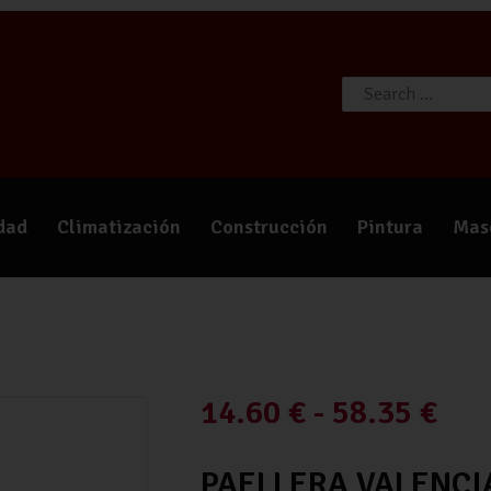
TIENDA
CATÁLOGOS
QUIÉNES SOMOS
CONTACTO
idad
Climatización
Construcción
Pintura
Mas
14.60
€
-
58.35
€
PAELLERA VALENC