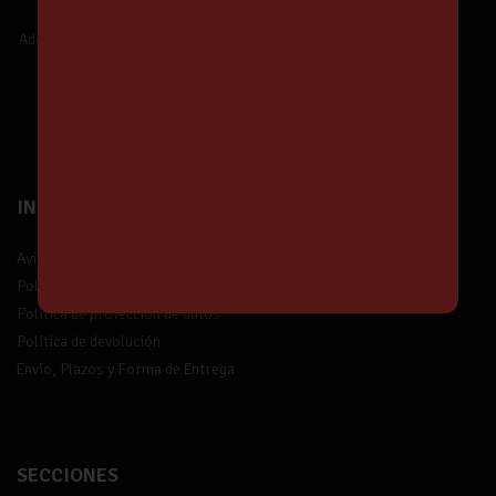
Nuestras Ofertas y Novedades.
Además,
¡tendrás un 5% de descuento!
¡Suscríbete!
INFORMACIÓN
Aviso legal
Política de privacidad
Política de protección de datos
Política de devolución
Envío, Plazos y Forma de Entrega
SECCIONES