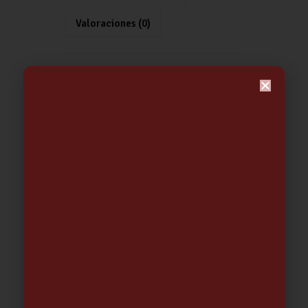
p
k
tir
Valoraciones (0)
p
SARTEN CASTAÑERA 26CM NORMAL
CARACTERISTICAS
Sarten castañera
Medida: 26 cm.
Diseño normal.
Color metalizado y mango rojo.
Related products