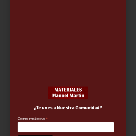
Toallero MARTINS
22.25
€
-
29.80
€
¿Te unes a Nuestra Comunidad?
Correo electrónico
*