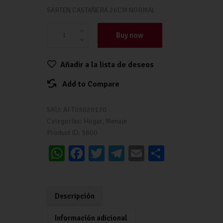
SARTEN CASTAÑERA 26CM NORMAL
Buy now
Añadir a la lista de deseos
Add to Compare
SKU:
AFT05020170
Categorías:
Hogar
,
Menaje
Product ID:
5800
W
Fa
T
Te
E
C
h
ce
wi
le
m
o
at
b
tt
gr
ai
m
s
o
er
a
l
p
Descripción
A
o
m
ar
Información adicional