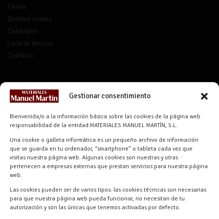
Tienda
Quiénes somos
Catálogos
Lista de deseos
Contacto
CONTACTO
Gestionar consentimiento
info@materialesmanuelmartin.com
Bienvenida/o a la información básica sobre las cookies de la página web
921 57 52 29
responsabilidad de la entidad:MATERIALES MANUEL MARTÍN, S.L.
618 59 79 72 (Solo WhatsApp)
Una cookie o galleta informática es un pequeño archivo de información
Materiales Manuel Martín Ctra.
que se guarda en tu ordenador, “smartphone” o tableta cada vez que
Turégano-Navas de Oro, 47, 40280
visitas nuestra página web. Algunas cookies son nuestras y otras
pertenecen a empresas externas que prestan servicios para nuestra página
Navalmanzano, Segovia, ESPAÑA
web.
Las cookies pueden ser de varios tipos: las cookies técnicas son necesarias
para que nuestra página web pueda funcionar, no necesitan de tu
autorización y son las únicas que tenemos activadas por defecto.