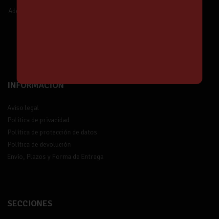
Nuestras Ofertas y Novedades.
Además,
¡tendrás un 5% de descuento!
¡Suscríbete!
INFORMACIÓN
Aviso legal
Política de privacidad
Política de protección de datos
Política de devolución
Envío, Plazos y Forma de Entrega
SECCIONES