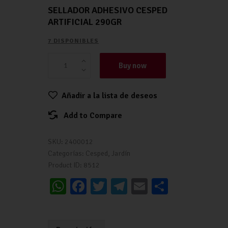
SELLADOR ADHESIVO CESPED
ARTIFICIAL 290GR
7 DISPONIBLES
Buy now
Añadir a la lista de deseos
Add to Compare
SKU:
2400012
Categorías:
Cesped
,
Jardín
Product ID:
8512
W
Fa
T
Te
E
C
h
ce
wi
le
m
o
at
b
tt
gr
ai
m