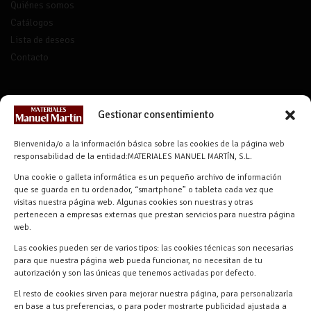
Quiénes somos
Catálogos
Lista de deseos
Contacto
CONTACTO
Gestionar consentimiento
info@materialesmanuelmartin.com
Bienvenida/o a la información básica sobre las cookies de la página web
921 57 52 29
responsabilidad de la entidad:MATERIALES MANUEL MARTÍN, S.L.
618 59 79 72 (Solo WhatsApp)
Una cookie o galleta informática es un pequeño archivo de información
Materiales Manuel Martín Ctra.
que se guarda en tu ordenador, “smartphone” o tableta cada vez que
Turégano-Navas de Oro, 47, 40280
visitas nuestra página web. Algunas cookies son nuestras y otras
pertenecen a empresas externas que prestan servicios para nuestra página
Navalmanzano, Segovia, ESPAÑA
web.
Las cookies pueden ser de varios tipos: las cookies técnicas son necesarias
para que nuestra página web pueda funcionar, no necesitan de tu
autorización y son las únicas que tenemos activadas por defecto.
El resto de cookies sirven para mejorar nuestra página, para personalizarla
en base a tus preferencias, o para poder mostrarte publicidad ajustada a