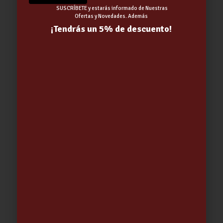
SUSCRÍBETE y estarás informado de Nuestras
Ofertas y Novedades. Además
¡Tendrás un 5% de descuento!
Cloro grano mantenimiento 5Kg
(CLG)
29.95
€