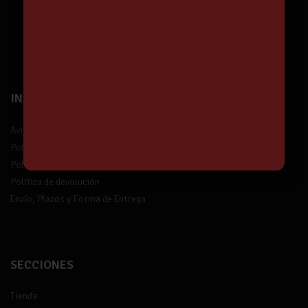
¡Suscríbete!
INFORMACIÓN
Aviso legal
Política de privacidad
Política de protección de datos
Política de devolución
Envío, Plazos y Forma de Entrega
SECCIONES
Tienda