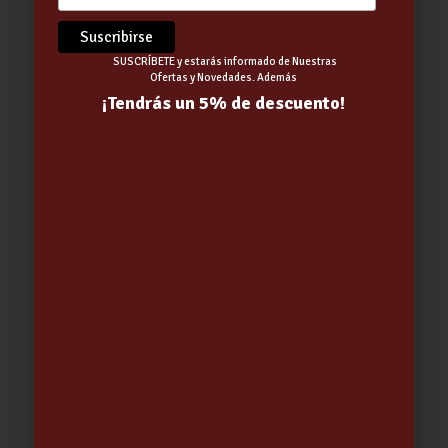
SUSCRÍBETE y estarás informado de Nuestras
Ofertas y Novedades. Además
¡Tendrás un 5% de descuento!
CLORO RAPIDO CHOQUE (CLS)
GRANULADO 5KG PISCINA
28.68
€