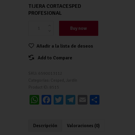
TIJERA CORTACESPED
PROFESIONAL
Buy now
Añadir a la lista de deseos
Add to Compare
SKU:
6590013112
Categorías:
Cesped
,
Jardín
Product ID:
8515
W
Fa
T
Te
E
C
h
ce
wi
le
m
o
at
b
tt
gr
ai
m
s
o
er
a
l
p
Descripción
Valoraciones (0)