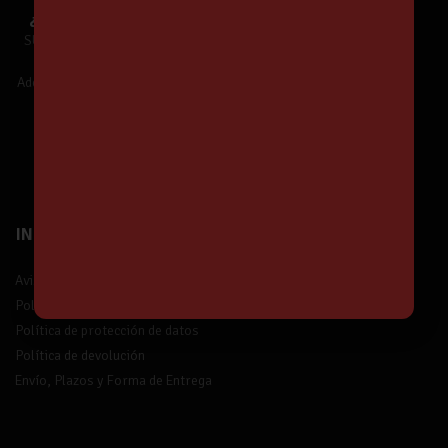
¿Te unes a Nuestra Comunidad?
SUSCRÍBETE y estarás informado de
Nuestras Ofertas y Novedades.
Además,
¡tendrás un 5% de descuento!
¡Suscríbete!
INFORMACIÓN
Aviso legal
Política de privacidad
Política de protección de datos
Política de devolución
Envío, Plazos y Forma de Entrega