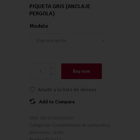
PIQUETA GRIS (ANCLAJE
PERGOLA)
Modelo
PIQUETA GRIS (ANCLAJE PERGOLA) cantida
Buy now
Añadir a la lista de deseos
Add to Compare
SKU:
18035160032207
Categorías:
Complementos de ocultación y
decoración
,
Jardín
Product ID:
5177