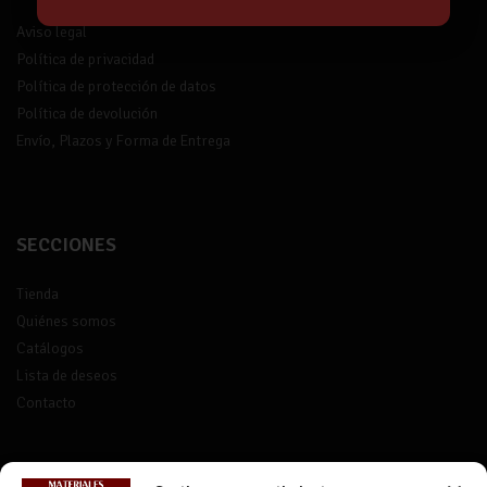
Aviso legal
Política de privacidad
Política de protección de datos
Política de devolución
Envío, Plazos y Forma de Entrega
SECCIONES
Tienda
Quiénes somos
Catálogos
Lista de deseos
Contacto
CONTACTO