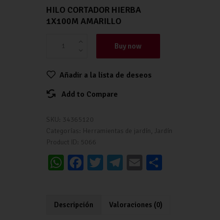
HILO CORTADOR HIERBA
1X100M AMARILLO
Buy now
Añadir a la lista de deseos
Add to Compare
SKU:
34365120
Categorías:
Herramientas de jardín
,
Jardín
Product ID:
5066
W
Fa
T
Te
E
C
h
ce
wi
le
m
o
at
b
tt
gr
ai
m
s
o
er
a
l
p
Descripción
Valoraciones (0)