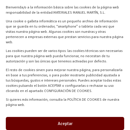
info@materialesmanuelmartin.com
Bienvenida/o a la información básica sobre las cookies de la página web
921 57 52 29
responsabilidad de la entidad:MATERIALES MANUEL MARTÍN, S.L.
618 59 79 72 (Solo WhatsApp)
Una cookie o galleta informática es un pequeño archivo de información
Materiales Manuel Martín Ctra.
que se guarda en tu ordenador, “smartphone” o tableta cada vez que
Turégano-Navas de Oro, 47, 40280
visitas nuestra página web. Algunas cookies son nuestras y otras
pertenecen a empresas externas que prestan servicios para nuestra página
Navalmanzano, Segovia, ESPAÑA
web.
Las cookies pueden ser de varios tipos: las cookies técnicas son necesarias
para que nuestra página web pueda funcionar, no necesitan de tu
autorización y son las únicas que tenemos activadas por defecto.
El resto de cookies sirven para mejorar nuestra página, para personalizarla
en base a tus preferencias, o para poder mostrarte publicidad ajustada a
tus búsquedas, gustos e intereses personales. Puedes aceptar todas estas
cookies pulsando el botón ACEPTAR o configurarlas o rechazar su uso
clicando en el apartado CONFIGURACIÓN DE COOKIES.
Materiales Manuel Martín © 2026 |
Si quieres más información, consulta la POLÍTICA DE COOKIES de nuestra
Desarrollado por
Quick Click Spain S.L.
página web.
Aceptar