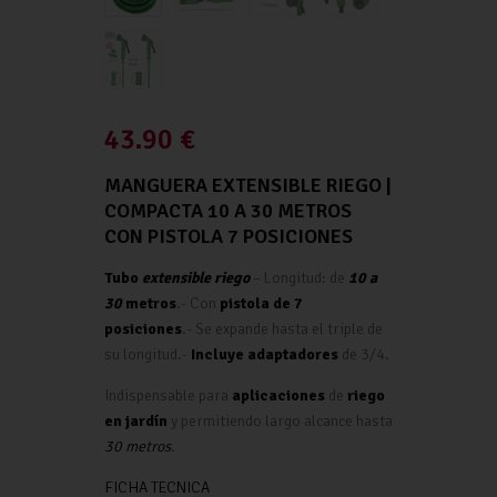
43.90
€
MANGUERA EXTENSIBLE RIEGO |
COMPACTA 10 A 30 METROS
CON PISTOLA 7 POSICIONES
Tubo
extensible riego
– Longitud: de
10 a
30
metros
.- Con
pistola de 7
posiciones
.- Se expande hasta el triple de
su longitud.-
Incluye adaptadores
de 3/4.
Indispensable para
aplicaciones
de
riego
en jardín
y permitiendo largo alcance hasta
30 metros
.
FICHA TECNICA