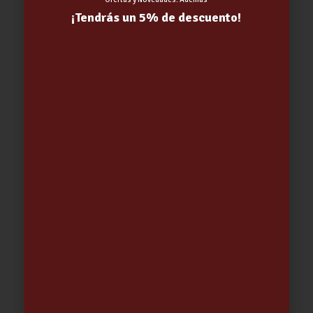
¡Tendrás un 5% de descuento!
MANGUERA RIEGO AGROFLEX Varias
Medidas | ROLLO 50 ML
35.10
€
-
68.97
€