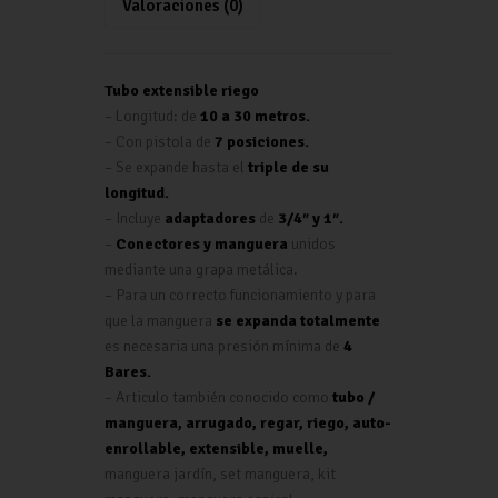
Valoraciones (0)
p
Tubo extensible riego
– Longitud: de
10 a 30 metros.
– Con pistola de
7 posiciones.
– Se expande hasta el
triple de su
longitud.
– Incluye
adaptadores
de
3/4″ y 1″.
–
Conectores y manguera
unidos
mediante una grapa metálica.
– Para un correcto funcionamiento y para
que la manguera
se expanda totalmente
es necesaria una presión mínima de
4
Bares.
– Articulo también conocido como
tubo /
manguera, arrugado, regar, riego, auto-
enrollable, extensible, muelle,
manguera jardín, set manguera, kit