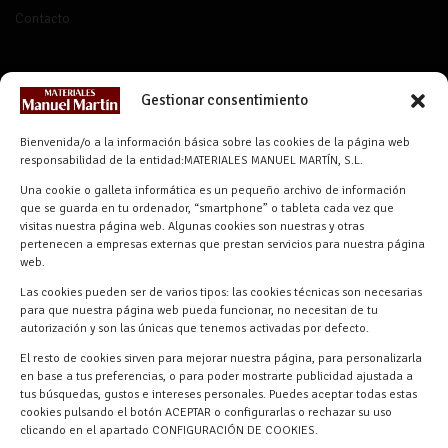
Contacto
CONTACTO
Gestionar consentimiento
info@materialesmanuelmartin.com
Bienvenida/o a la información básica sobre las cookies de la página web
921 57 52 29
responsabilidad de la entidad:MATERIALES MANUEL MARTÍN, S.L.
618 59 79 72 (Solo WhatsApp)
Una cookie o galleta informática es un pequeño archivo de información
que se guarda en tu ordenador, “smartphone” o tableta cada vez que
Materiales Manuel Martín Ctra.
visitas nuestra página web. Algunas cookies son nuestras y otras
Turégano-Navas de Oro, 47, 40280
pertenecen a empresas externas que prestan servicios para nuestra página
Navalmanzano, Segovia, ESPAÑA
web.
Las cookies pueden ser de varios tipos: las cookies técnicas son necesarias
para que nuestra página web pueda funcionar, no necesitan de tu
autorización y son las únicas que tenemos activadas por defecto.
El resto de cookies sirven para mejorar nuestra página, para personalizarla
en base a tus preferencias, o para poder mostrarte publicidad ajustada a
tus búsquedas, gustos e intereses personales. Puedes aceptar todas estas
cookies pulsando el botón ACEPTAR o configurarlas o rechazar su uso
clicando en el apartado CONFIGURACIÓN DE COOKIES.