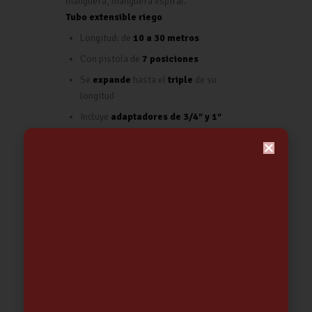
manguera, manguera espiral.
Tubo extensible riego
Longitud: de
10 a 30 metros
Con pistola de
7 posiciones
Se
expande
hasta el
triple
de su
longitud
Incluye
adaptadores de 3/4″ y 1″
Conectores y manguera
unidos
mediante una grapa metálica
Para un correcto funcionamiento y para
que la manguera se expanda totalmente
es necesaria una
presión mínima de 4
Bares
Color/Acabado
Verde
Medidas
26x19x19cm
Marca
PAPILLON