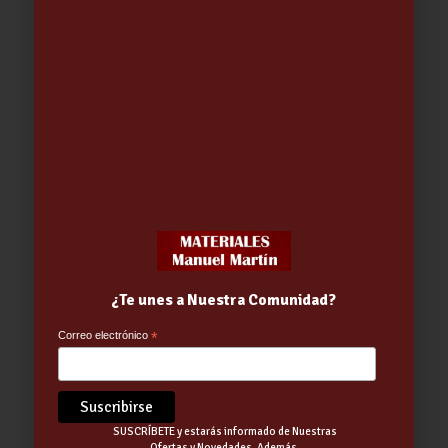
Out of stock
MANGUERA EXT.RIEGO 5 -15 MT +
PISTOLA 7 POSIC. (95542) (edm
¿Te unes a Nuestra Comunidad?
74017)
17.23
€
Correo electrónico
*
SUSCRÍBETE y estarás informado de Nuestras
Ofertas y Novedades. Además