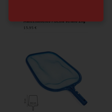
Dosificador Automático
Mantenimiento Piscina Verano 2Kg
15.95
€